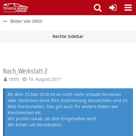
Bilder von Ottili
Nach_Werkstatt 2
Ottili
19. August 2017
Ab dem 25.Mai 2018 ist es nicht mehr erlaubt Personen
oder ähnliches ohne Ihre Zustimmung abzulichten und im
Web hochzuladen. Das gilt auch für andere Daten wie
Kennzeichen etc.
Wir prüfen vorab ,ob dies Eingehalten wird.
Wir bitten um Verständnis.