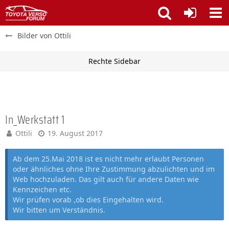
Bilder von Ottili
In_Werkstatt 1
Ottili
19. August 2017
Ab dem 25.Mai 2018 ist es nicht mehr erlaubt Personen
oder ähnliches ohne Ihre Zustimmung abzulichten und im
Web hochzuladen. Das gilt auch für andere Daten wie
Kennzeichen etc.
Wir prüfen vorab ,ob dies Eingehalten wird.
Wir bitten um Verständnis.