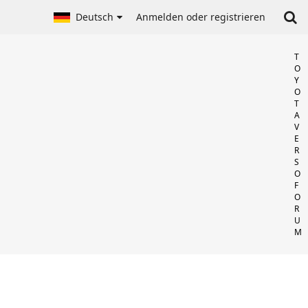
Deutsch
Anmelden oder registrieren
T
O
Y
O
T
A
V
E
R
S
O
F
O
R
U
M