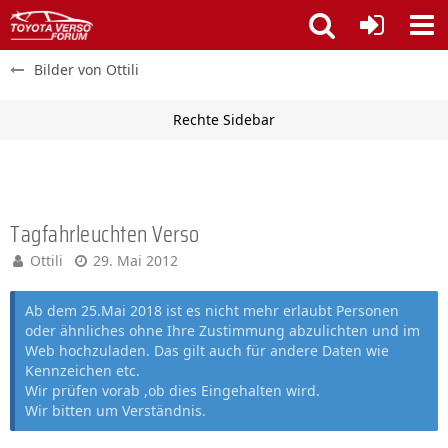
Bilder von Ottili
Tagfahrleuchten Verso
Ottili
29. Mai 2012
Ab dem 25.Mai 2018 ist es nicht mehr erlaubt Personen
oder ähnliches ohne Ihre Zustimmung abzulichten und im
Web hochzuladen. Das gilt auch für andere Daten wie
Kennzeichen etc.
Wir prüfen vorab ,ob dies Eingehalten wird.
Wir bitten um Verständnis.