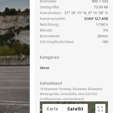
Bildmaße
800 × 533
Dateigröße
73,09 kB
Koordinaten
51° 26' 15" N, 0° 15' 59" O
Kameramodell
SONY SLT-A58
Belichtung
1/160 s
Blende
f/4
Brennweite
30mm
ISO-Empfindlichkeit
160
Kategorien
Verso
Aufnahmeort
18 Bluewater Parkway, Bluewater, Bluewater,
Wintergarden, Greenhithe, Kent DA9 9SF,
Großbritannien und Nordirland
Karte
Satellit