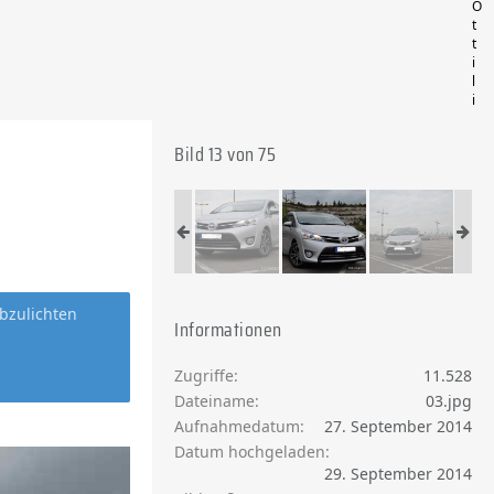
O
t
t
i
l
i
Bild 13 von 75
bzulichten
Informationen
Zugriffe
11.528
Dateiname
03.jpg
Aufnahmedatum
27. September 2014
Datum hochgeladen
29. September 2014