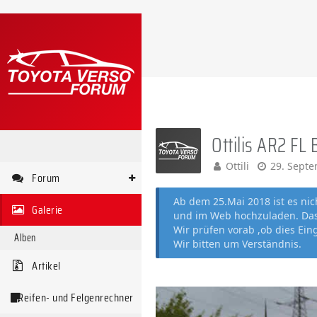
Ottilis AR2 FL 
Ottili
29. Sept
Forum
Ab dem 25.Mai 2018 ist es ni
Galerie
und im Web hochzuladen. Das 
Wir prüfen vorab ,ob dies Ein
Alben
Wir bitten um Verständnis.
Artikel
Reifen- und Felgenrechner