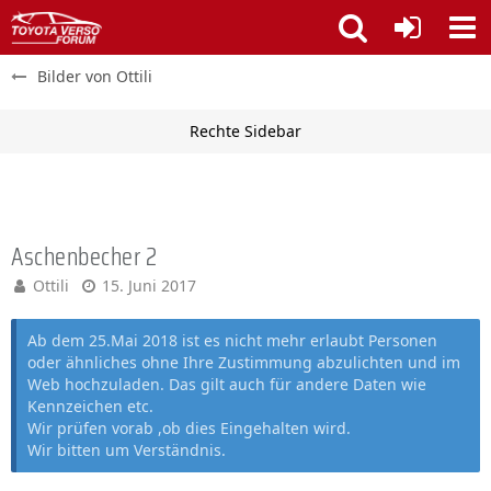
Bilder von Ottili
Aschenbecher 2
Ottili
15. Juni 2017
Ab dem 25.Mai 2018 ist es nicht mehr erlaubt Personen
oder ähnliches ohne Ihre Zustimmung abzulichten und im
Web hochzuladen. Das gilt auch für andere Daten wie
Kennzeichen etc.
Wir prüfen vorab ,ob dies Eingehalten wird.
Wir bitten um Verständnis.