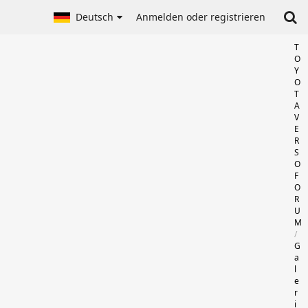
Deutsch
Anmelden oder registrieren
T
O
Y
O
T
A
V
E
R
S
O
F
O
R
U
M
G
a
l
e
r
i