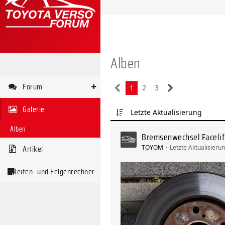
Alben
Forum
1
2
3
Galerie
Letzte Aktualisierung
Alben
Bremsenwechsel Facelif
Artikel
TOYOM
Letzte Aktualisieru
Reifen- und Felgenrechner