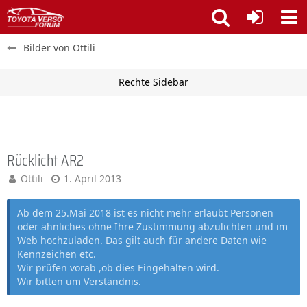
Bilder von Ottili
Rücklicht AR2
Ottili
1. April 2013
Ab dem 25.Mai 2018 ist es nicht mehr erlaubt Personen
oder ähnliches ohne Ihre Zustimmung abzulichten und im
Web hochzuladen. Das gilt auch für andere Daten wie
Kennzeichen etc.
Wir prüfen vorab ,ob dies Eingehalten wird.
Wir bitten um Verständnis.