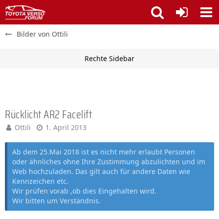
Bilder von Ottili
Rücklicht AR2 Facelift
Ottili
1. April 2013
Ab dem 25.Mai 2018 ist es nicht mehr erlaubt Personen
oder ähnliches ohne Ihre Zustimmung abzulichten und im
Web hochzuladen. Das gilt auch für andere Daten wie
Kennzeichen etc.
Wir prüfen vorab ,ob dies Eingehalten wird.
Wir bitten um Verständnis.