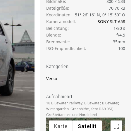
Bildmaße
800 × 533
Dateigröße
70,76 kB
Koordinaten
51° 26' 16" N, 0° 15' 59" O
Kameramodell
SONY SLT-A58
Belichtung
1/80 s
Blende
f/4.5
Brennweite
35mm
ISO-Empfindlichkeit
100
Kategorien
Verso
Aufnahmeort
18 Bluewater Parkway, Bluewater, Bluewater,
Wintergarden, Greenhithe, Kent DA9 9SF,
Großbritannien und Nordirland
Karte
Satellit