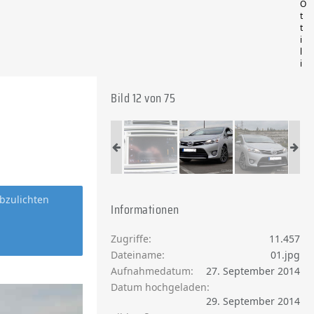
O
t
t
i
l
i
Bild 12 von 75
bzulichten
Informationen
Zugriffe
11.457
Dateiname
01.jpg
Aufnahmedatum
27. September 2014
Datum hochgeladen
29. September 2014