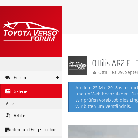
Ottilis AR2 FL B
Ottili
29. Sept
Forum
Ab dem 25.Mai 2018 ist es ni
Galerie
und im Web hochzuladen. Das 
Wir prüfen vorab ,ob dies Ein
Alben
Wir bitten um Verständnis.
Artikel
Reifen- und Felgenrechner