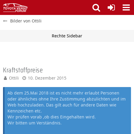
Bilder von Ottili
Kraftstoffpreise
Ottili
10. Dezember 2015
Ab dem 25.Mai 2018 ist es nicht mehr erlaubt Personen
oder ähnliches ohne Ihre Zustimmung abzulichten und im
Web hochzuladen. Das gilt auch für andere Daten wie
Kennzeichen etc.
Wir prüfen vorab ,ob dies Eingehalten wird.
Wir bitten um Verständnis.