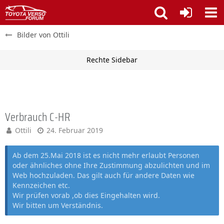
Bilder von Ottili
Verbrauch C-HR
Ottili
24. Februar 2019
Ab dem 25.Mai 2018 ist es nicht mehr erlaubt Personen
oder ähnliches ohne Ihre Zustimmung abzulichten und im
Web hochzuladen. Das gilt auch für andere Daten wie
Kennzeichen etc.
Wir prüfen vorab ,ob dies Eingehalten wird.
Wir bitten um Verständnis.