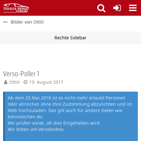
Bilder von Ottili
Verso-Poller 1
Ottili
19. August 2017
Ab dem 25.Mai 2018 ist es nicht mehr erlaubt Personen
oder ähnliches ohne Ihre Zustimmung abzulichten und im
Web hochzuladen. Das gilt auch für andere Daten wie
Kennzeichen etc.
Wir prüfen vorab ,ob dies Eingehalten wird.
Wir bitten um Verständnis.