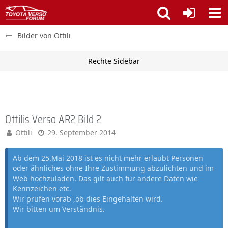
Bilder von Ottili
Ottilis Verso AR2 Bild 2
Ottili
29. September 2014
Ab dem 25.Mai 2018 ist es nicht mehr erlaubt Personen
oder ähnliches ohne Ihre Zustimmung abzulichten und im
Web hochzuladen. Das gilt auch für andere Daten wie
Kennzeichen etc.
Wir prüfen vorab ,ob dies Eingehalten wird.
Wir bitten um Verständnis.