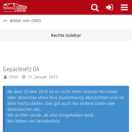
Bilder von Ottili
Gepäcknetz 04
Ottili
15. Januar 2015
Ab dem 25.Mai 2018 ist es nicht mehr erlaubt Personen
oder ähnliches ohne Ihre Zustimmung abzulichten und im
Web hochzuladen. Das gilt auch für andere Daten wie
Kennzeichen etc.
Wir prüfen vorab ,ob dies Eingehalten wird.
Wir bitten um Verständnis.