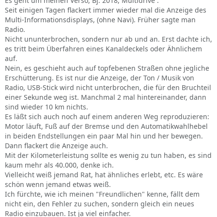
Es geht um meinen Verso, Bj. 2018, Multidrive .
Seit einigen Tagen flackert immer wieder mal die Anzeige des
Multi-Informationsdisplays, (ohne Navi). Früher sagte man
Radio.
Nicht ununterbrochen, sondern nur ab und an. Erst dachte ich,
es tritt beim Überfahren eines Kanaldeckels oder Ähnlichem
auf.
Nein, es geschieht auch auf topfebenen Straßen ohne jegliche
Erschütterung. Es ist nur die Anzeige, der Ton / Musik von
Radio, USB-Stick wird nicht unterbrochen, die für den Bruchteil
einer Sekunde weg ist. Manchmal 2 mal hintereinander, dann
sind wieder 10 km nichts.
Es läßt sich auch noch auf einem anderen Weg reproduzieren:
Motor läuft, Fuß auf der Bremse und den Automatikwahlhebel
in beiden Endstellungen ein paar Mal hin und her bewegen.
Dann flackert die Anzeige auch.
Mit der Kilometerleistung sollte es wenig zu tun haben, es sind
kaum mehr als 40.000, denke ich.
Vielleicht weiß jemand Rat, hat ähnliches erlebt, etc. Es wäre
schön wenn jemand etwas weiß.
Ich fürchte, wie ich meinen "Freundlichen" kenne, fällt dem
nicht ein, den Fehler zu suchen, sondern gleich ein neues
Radio einzubauen. Ist ja viel einfacher.