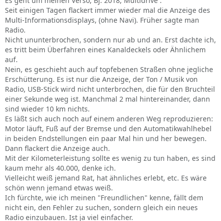
Es geht um meinen Verso, Bj. 2018, Multidrive .
Seit einigen Tagen flackert immer wieder mal die Anzeige des
Multi-Informationsdisplays, (ohne Navi). Früher sagte man
Radio.
Nicht ununterbrochen, sondern nur ab und an. Erst dachte ich,
es tritt beim Überfahren eines Kanaldeckels oder Ähnlichem
auf.
Nein, es geschieht auch auf topfebenen Straßen ohne jegliche
Erschütterung. Es ist nur die Anzeige, der Ton / Musik von
Radio, USB-Stick wird nicht unterbrochen, die für den Bruchteil
einer Sekunde weg ist. Manchmal 2 mal hintereinander, dann
sind wieder 10 km nichts.
Es läßt sich auch noch auf einem anderen Weg reproduzieren:
Motor läuft, Fuß auf der Bremse und den Automatikwahlhebel
in beiden Endstellungen ein paar Mal hin und her bewegen.
Dann flackert die Anzeige auch.
Mit der Kilometerleistung sollte es wenig zu tun haben, es sind
kaum mehr als 40.000, denke ich.
Vielleicht weiß jemand Rat, hat ähnliches erlebt, etc. Es wäre
schön wenn jemand etwas weiß.
Ich fürchte, wie ich meinen "Freundlichen" kenne, fällt dem
nicht ein, den Fehler zu suchen, sondern gleich ein neues
Radio einzubauen. Ist ja viel einfacher.