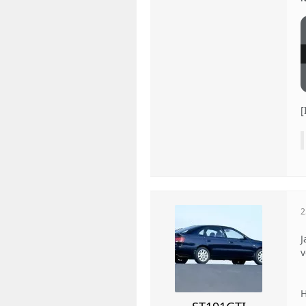
2
J
v
H