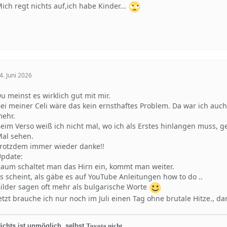
ich regt nichts auf,ich habe Kinder...
4. Juni 2026
u meinst es wirklich gut mit mir.
ei meiner Celi wäre das kein ernsthaftes Problem. Da war ich auch
ehr.
eim Verso weiß ich nicht mal, wo ich als Erstes hinlangen muss,
al sehen.
rotzdem immer wieder danke!!
pdate:
aum schaltet man das Hirn ein, kommt man weiter.
s scheint, als gäbe es auf YouTube Anleitungen how to do ..
ilder sagen oft mehr als bulgarische Worte
etzt brauche ich nur noch im Juli einen Tag ohne brutale Hitze., 
ichts ist unmöglich, selbst
Toyota nicht.