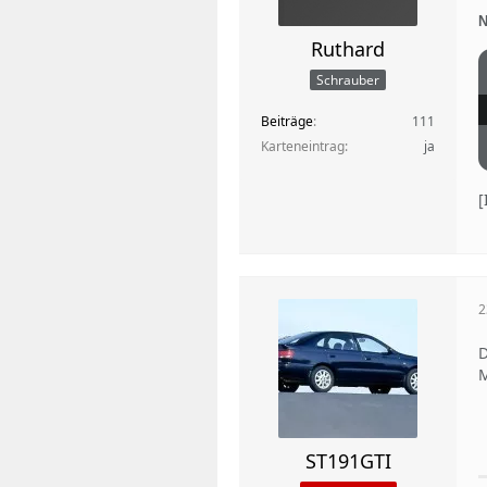
N
Ruthard
Schrauber
Beiträge
111
Karteneintrag
ja
2
D
M
ST191GTI