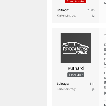
Administrator
M
Beiträge
2.385
Karteneintrag
ja
2
D
B
m
B
M
Ruthard
T
U
Schrauber
K
E
Beiträge
111
B
Karteneintrag
ja
J
N