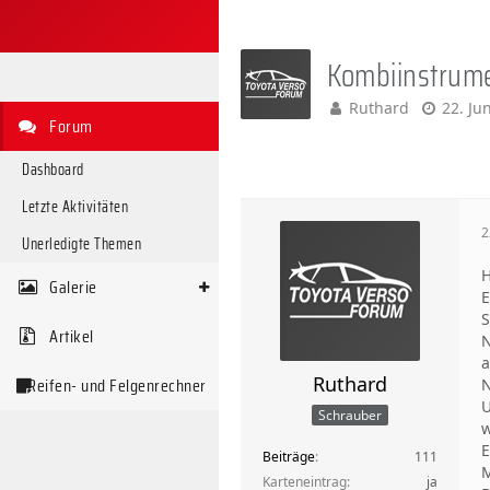
Kombiinstrume
Ruthard
22. Ju
Forum
Dashboard
Letzte Aktivitäten
2
Unerledigte Themen
H
Galerie
E
S
Artikel
N
a
Ruthard
Reifen- und Felgenrechner
N
U
Schrauber
w
E
Beiträge
111
M
Karteneintrag
ja