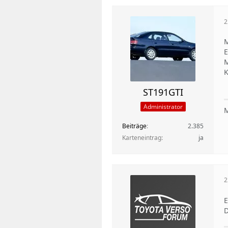
2
M
E
M
K
ST191GTI
Administrator
M
Beiträge
2.385
Karteneintrag
ja
2
E
D