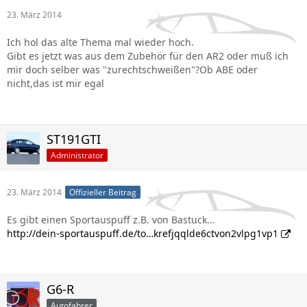
23. März 2014
Ich hol das alte Thema mal wieder hoch.
Gibt es jetzt was aus dem Zubehör für den AR2 oder muß ich
mir doch selber was "zurechtschweißen"?Ob ABE oder
nicht,das ist mir egal
ST191GTI
Administrator
23. März 2014
Offizieller Beitrag
Es gibt einen Sportauspuff z.B. von Bastuck...
http://dein-sportauspuff.de/to…krefjqqlde6ctvon2vlpg1vp1
G6-R
Autofahrer