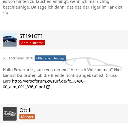
es von hinten zu fauchen anfängt, wenn ich mal richtig
beschleunige. Da sage ich dann, das das der Tiger im Tank ist
:-))
ST191GTI
Administrator
5. September 2010
Offizieller Beitrag
Hallo Powerboss,auch von mir ein "Herzlich Willkommen" Hier
kannst Du prüfen,ob die Blende richtig angebaut ist! Gruss
Lars
http://versoforum.cwsurf.de/fo…8490-
00_aim_001_336_0.pdf
Ottili
Meister