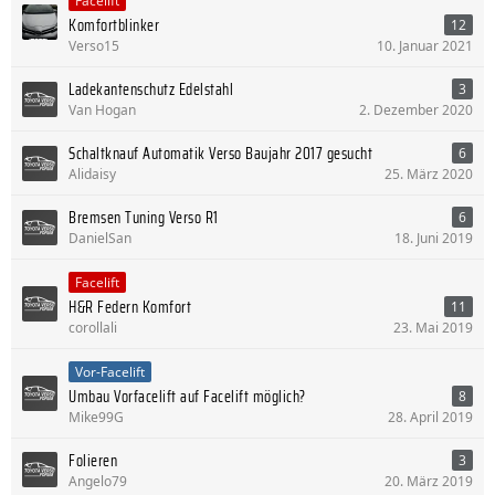
Facelift
Komfortblinker
12
Verso15
10. Januar 2021
Ladekantenschutz Edelstahl
3
Van Hogan
2. Dezember 2020
Schaltknauf Automatik Verso Baujahr 2017 gesucht
6
Alidaisy
25. März 2020
Bremsen Tuning Verso R1
6
DanielSan
18. Juni 2019
Facelift
H&R Federn Komfort
11
corollali
23. Mai 2019
Vor-Facelift
Umbau Vorfacelift auf Facelift möglich?
8
Mike99G
28. April 2019
Folieren
3
Angelo79
20. März 2019