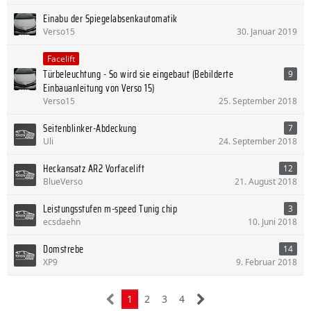
Einabu der Spiegelabsenkautomatik
Verso15
30. Januar 2019
Facelift
Türbeleuchtung - So wird sie eingebaut (Bebilderte
9
Einbauanleitung von Verso 15)
Verso15
25. September 2018
Seitenblinker-Abdeckung
7
Uli
24. September 2018
Heckansatz AR2 Vorfacelift
12
BlueVerso
21. August 2018
Leistungsstufen m-speed Tunig chip
3
ecsdaehn
10. Juni 2018
Domstrebe
14
XP9
9. Februar 2018
1
2
3
4