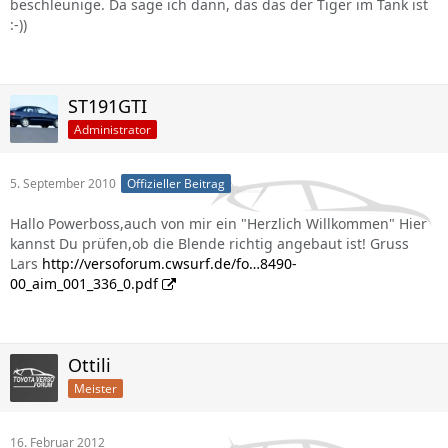
beschleunige. Da sage ich dann, das das der Tiger im Tank ist
:-))
ST191GTI
Administrator
5. September 2010
Offizieller Beitrag
Hallo Powerboss,auch von mir ein "Herzlich Willkommen" Hier
kannst Du prüfen,ob die Blende richtig angebaut ist! Gruss
Lars
http://versoforum.cwsurf.de/fo…8490-
00_aim_001_336_0.pdf
Ottili
Meister
16. Februar 2012