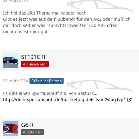
23. März 2014
Ich hol das alte Thema mal wieder hoch.
Gibt es jetzt was aus dem Zubehör für den AR2 oder muß ich
mir doch selber was "zurechtschweißen"?Ob ABE oder
nicht,das ist mir egal
ST191GTI
Administrator
23. März 2014
Offizieller Beitrag
Es gibt einen Sportauspuff z.B. von Bastuck...
http://dein-sportauspuff.de/to…krefjqqlde6ctvon2vlpg1vp1
G6-R
Autofahrer