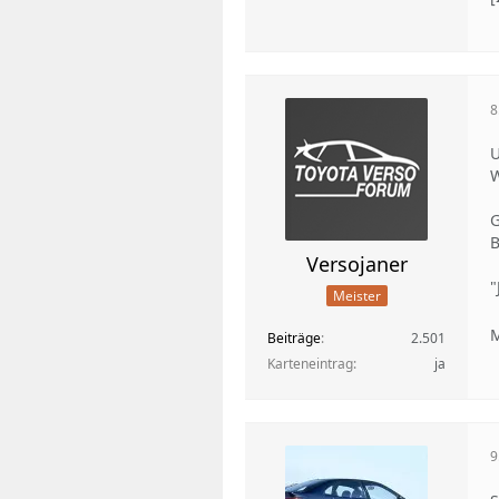
8
U
W
G
B
Versojaner
"
Meister
M
Beiträge
2.501
Karteneintrag
ja
9