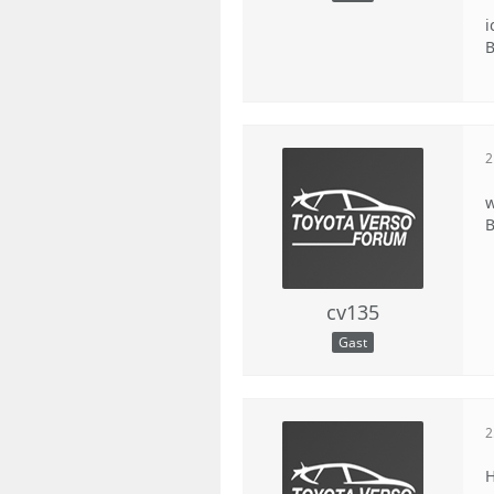
i
B
2
w
B
cv135
Gast
2
H