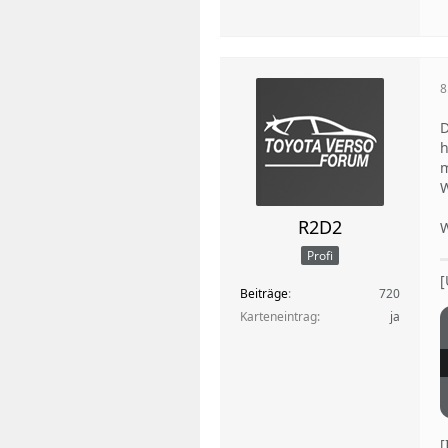
8
D
h
m
W
R2D2
W
Profi
[
Beiträge
720
Karteneintrag
ja