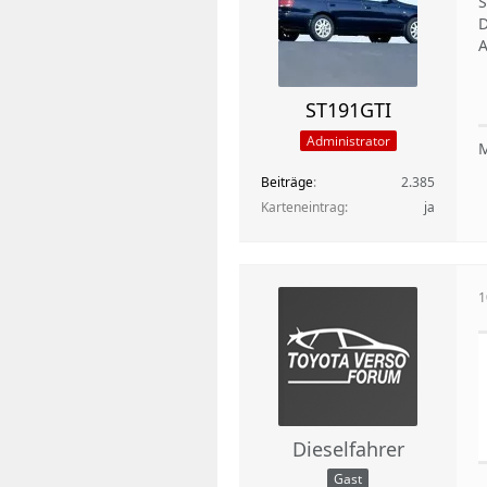
S
D
A
ST191GTI
Administrator
M
Beiträge
2.385
Karteneintrag
ja
1
Dieselfahrer
Gast