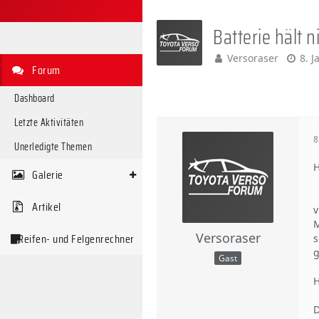
Batterie hält ni
Versoraser
8. 
Forum
Dashboard
Letzte Aktivitäten
8
Unerledigte Themen
H
Galerie
Artikel
v
M
Versoraser
Reifen- und Felgenrechner
s
g
Gast
H
D