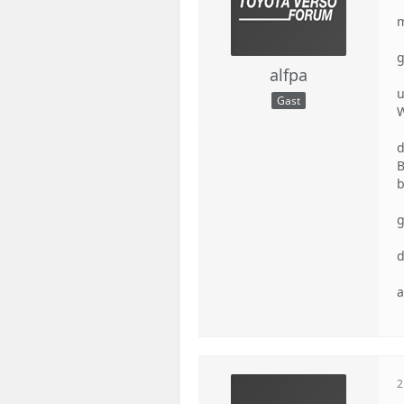
m
g
alfpa
u
Gast
W
d
B
b
g
a
2