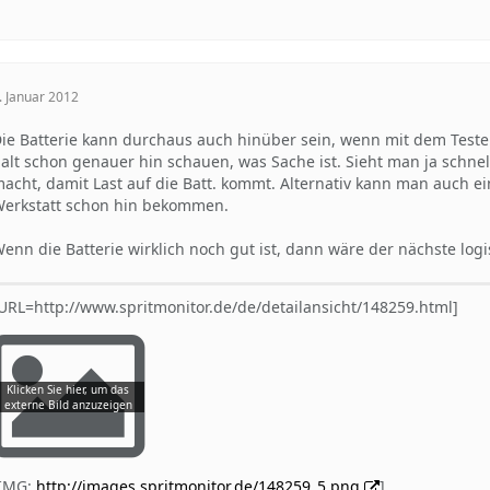
. Januar 2012
ie Batterie kann durchaus auch hinüber sein, wenn mit dem Test
alt schon genauer hin schauen, was Sache ist. Sieht man ja schnel
acht, damit Last auf die Batt. kommt. Alternativ kann man auch ei
erkstatt schon hin bekommen.
enn die Batterie wirklich noch gut ist, dann wäre der nächste lo
URL=http://www.spritmonitor.de/de/detailansicht/148259.html]
[IMG:
http://images.spritmonitor.de/148259_5.png
]