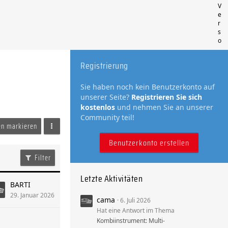
V
e
r
s
o
Registrierung
Sie haben noch kein Benutzerkonto auf
unserer Seite?
Registrieren Sie sich
kostenlos
und nehmen Sie an unserer
Community teil!
sen markieren
Benutzerkonto erstellen
Filter
Letzte Aktivitäten
BARTI
29. Januar 2026
cama
6. Juli 2026
Hat eine Antwort im Thema
Kombiinstrument: Multi-