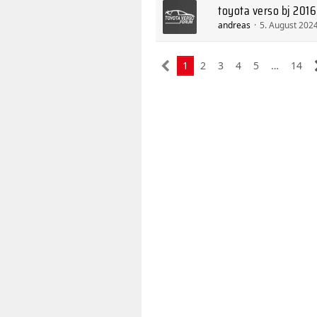
toyota verso bj 201
andreas
5. August 202
1
2
3
4
5
…
14