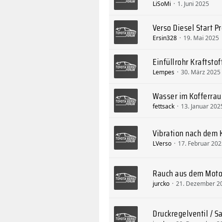
LiSoMi
1. Juni 2025
Verso Diesel Start P
Ersin328
19. Mai 2025
Einfüllrohr Kraftstof
Lempes
30. März 2025
Wasser im Kofferra
fettsack
13. Januar 202
Vibration nach dem 
LVerso
17. Februar 20
Rauch aus dem Moto
jurcko
21. Dezember 2
Druckregelventil / 