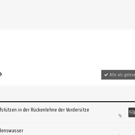
Alle als gele
fstützen in der Rückenlehne der Vordersitze
denswasser