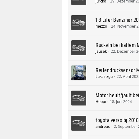
jurcko
29. Dezember 2
1,8 Liter Benziner 
mezzo
24. November 
Ruckeln bei kaltem 
jausek
22. Dezember 2
Reifendrucksensor 
Lukas.zgu
22. April 202
Motor heult/jault be
Hoppi
18. Juni 2024
toyota verso bj 201
andreas
2. September