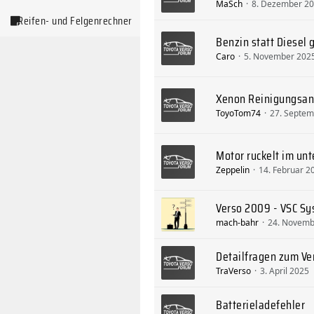
MaSch
8. Dezember 2
Reifen- und Felgenrechner
Benzin statt Diesel 
Caro
5. November 202
Xenon Reinigungsan
ToyoTom74
27. Septem
Motor ruckelt im un
Zeppelin
14. Februar 2
Verso 2009 - VSC Sy
mach-bahr
24. Novemb
Detailfragen zum Ve
TraVerso
3. April 2025
Batterieladefehler