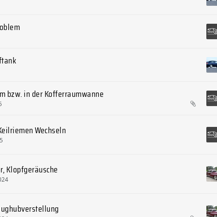
roblem
ftank
um bzw. in der Kofferraumwanne
5
Keilriemen Wechseln
25
r, Klopfgeräusche
024
Saughubverstellung