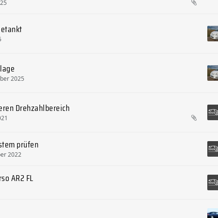
025
getankt
5
lage
ber 2025
teren Drehzahlbereich
021
stem prüfen
er 2022
rso AR2 FL