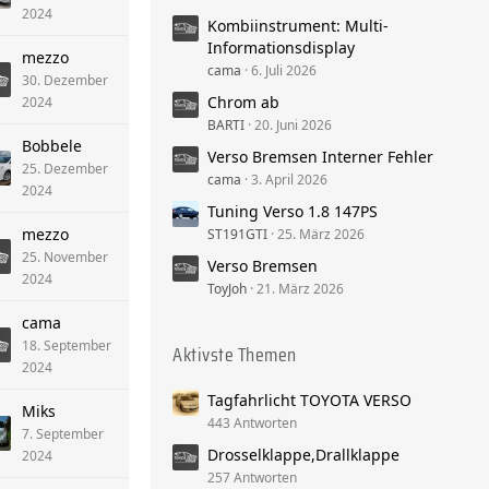
2024
Kombiinstrument: Multi-
Informationsdisplay
mezzo
cama
6. Juli 2026
30. Dezember
Chrom ab
2024
BARTI
20. Juni 2026
Bobbele
Verso Bremsen Interner Fehler
25. Dezember
cama
3. April 2026
2024
Tuning Verso 1.8 147PS
mezzo
ST191GTI
25. März 2026
25. November
Verso Bremsen
2024
ToyJoh
21. März 2026
cama
18. September
Aktivste Themen
2024
Tagfahrlicht TOYOTA VERSO
Miks
443 Antworten
7. September
Drosselklappe,Drallklappe
2024
257 Antworten