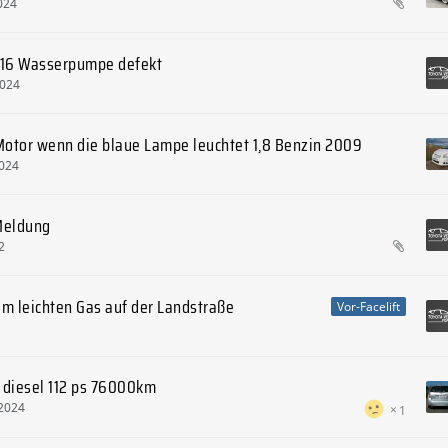
024
2016 Wasserpumpe defekt
2024
Motor wenn die blaue Lampe leuchtet 1,8 Benzin 2009
024
Meldung
2
im leichten Gas auf der Landstraße
Vor-Facelift
6 diesel 112 ps 76000km
 2024
1