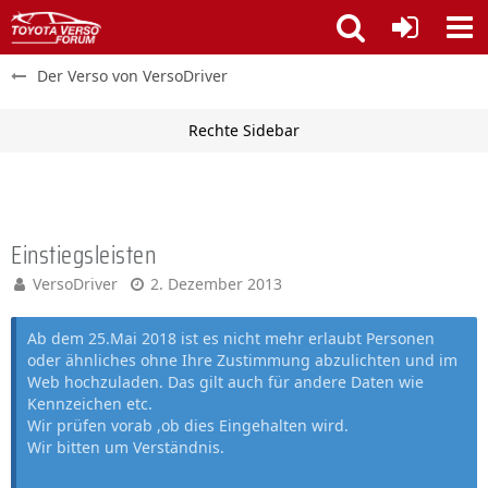
Der Verso von VersoDriver
Einstiegsleisten
VersoDriver
2. Dezember 2013
Ab dem 25.Mai 2018 ist es nicht mehr erlaubt Personen
oder ähnliches ohne Ihre Zustimmung abzulichten und im
Web hochzuladen. Das gilt auch für andere Daten wie
Kennzeichen etc.
Wir prüfen vorab ,ob dies Eingehalten wird.
Wir bitten um Verständnis.