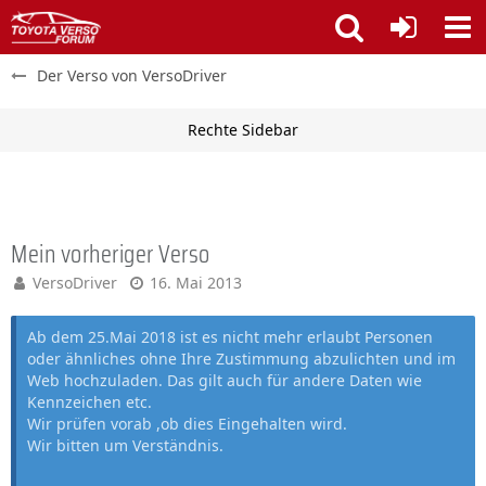
Der Verso von VersoDriver
Mein vorheriger Verso
VersoDriver
16. Mai 2013
Ab dem 25.Mai 2018 ist es nicht mehr erlaubt Personen
oder ähnliches ohne Ihre Zustimmung abzulichten und im
Web hochzuladen. Das gilt auch für andere Daten wie
Kennzeichen etc.
Wir prüfen vorab ,ob dies Eingehalten wird.
Wir bitten um Verständnis.