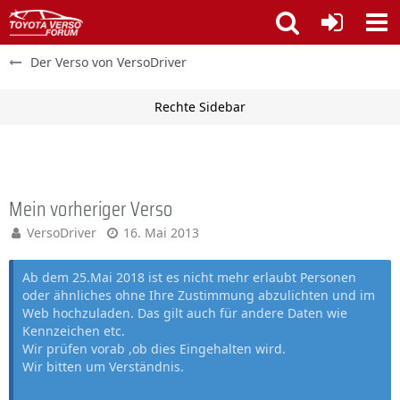
Der Verso von VersoDriver
Mein vorheriger Verso
VersoDriver
16. Mai 2013
Ab dem 25.Mai 2018 ist es nicht mehr erlaubt Personen
oder ähnliches ohne Ihre Zustimmung abzulichten und im
Web hochzuladen. Das gilt auch für andere Daten wie
Kennzeichen etc.
Wir prüfen vorab ,ob dies Eingehalten wird.
Wir bitten um Verständnis.