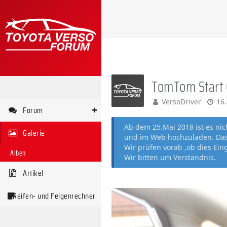
TomTom Start 
VersoDriver
16
Forum
Ab dem 25.Mai 2018 ist es ni
Galerie
und im Web hochzuladen. Das 
Wir prüfen vorab ,ob dies Ein
Alben
Wir bitten um Verständnis.
Artikel
Reifen- und Felgenrechner