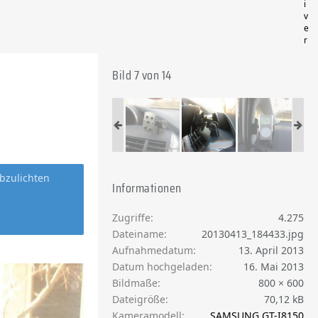
i
v
e
r
Bild 7 von 14
bzulichten
Informationen
Zugriffe
4.275
Dateiname
20130413_184433.jpg
Aufnahmedatum
13. April 2013
Datum hochgeladen
16. Mai 2013
Bildmaße
800 × 600
Dateigröße
70,12 kB
Kameramodell
SAMSUNG GT-I8150