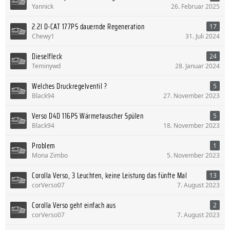
Yannick
26. Februar 2025
2.2l D-CAT 177PS dauernde Regeneration
17
Chewy1
31. Juli 2024
Dieselfleck
24
Teminywd
28. Januar 2024
Welches Druckregelventil ?
5
Black94
27. November 2023
Verso D4D 116PS Wärmetauscher Spülen
5
Black94
18. November 2023
Problem
1
Mona Zimbo
5. November 2023
Corolla Verso, 3 Leuchten, keine Leistung das fünfte Mal
13
corVerso07
7. August 2023
Corolla Verso geht einfach aus
2
corVerso07
7. August 2023