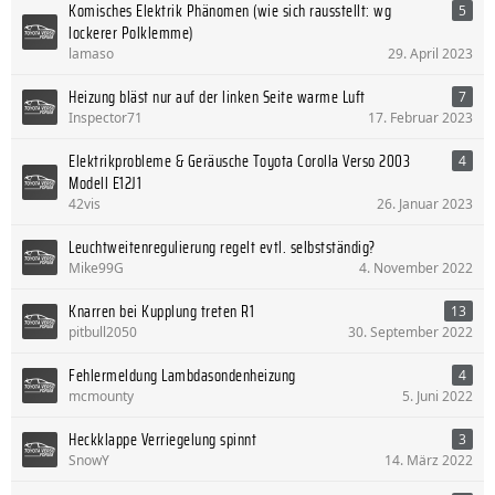
Komisches Elektrik Phänomen (wie sich rausstellt: wg
5
lockerer Polklemme)
lamaso
29. April 2023
Heizung bläst nur auf der linken Seite warme Luft
7
Inspector71
17. Februar 2023
Elektrikprobleme & Geräusche Toyota Corolla Verso 2003
4
Modell E12J1
42vis
26. Januar 2023
Leuchtweitenregulierung regelt evtl. selbstständig?
Mike99G
4. November 2022
Knarren bei Kupplung treten R1
13
pitbull2050
30. September 2022
Fehlermeldung Lambdasondenheizung
4
mcmounty
5. Juni 2022
Heckklappe Verriegelung spinnt
3
SnowY
14. März 2022