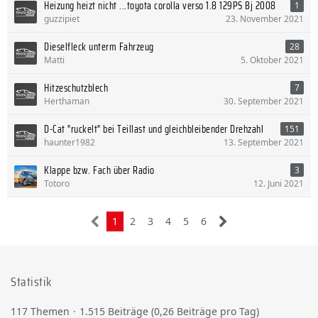
Heizung heizt nicht ...toyota corolla verso 1.8 129PS Bj 2008
1
guzzipiet
23. November 2021
Dieselfleck unterm Fahrzeug
28
Matti
5. Oktober 2021
Hitzeschutzblech
7
Herthaman
30. September 2021
D-Cat "ruckelt" bei Teillast und gleichbleibender Drehzahl
151
haunter1982
13. September 2021
Klappe bzw. Fach über Radio
3
Totoro
12. Juni 2021
1
2
3
4
5
6
Statistik
117 Themen
1.515 Beiträge (0,26 Beiträge pro Tag)