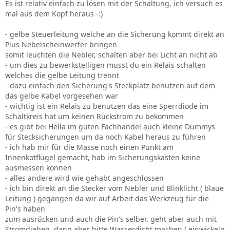
Es ist relativ einfach zu lösen mit der Schaltung, ich versuch es
mal aus dem Kopf heraus -:)
- gelbe Steuerleitung welche an die Sicherung kommt direkt an
Plus Nebelscheinwerfer bringen
somit leuchten die Nebler, schalten aber bei Licht an nicht ab
- um dies zu bewerkstelligen musst du ein Relais schalten
welches die gelbe Leitung trennt
- dazu einfach den Sicherung's Steckplatz benutzen auf dem
das gelbe Kabel vorgesehen war
- wichtig ist ein Relais zu benutzen das eine Sperrdiode im
Schaltkreis hat um keinen Rückstrom zu bekommen
- es gibt bei Hella im guten Fachhandel auch kleine Dummys
für Stecksicherungen um da noch Kabel heraus zu führen
- ich hab mir für die Masse noch einen Punkt am
Innenkotflügel gemacht, hab im Sicherungskasten keine
ausmessen können
- alles andere wird wie gehabt angeschlossen
- ich bin direkt an die Stecker vom Nebler und Blinklicht ( blaue
Leitung ) gegangen da wir auf Arbeit das Werkzeug für die
Pin's haben
zum ausrücken und auch die Pin's selber. geht aber auch mit
Stromdieben, dann aber bitte Wasserdicht machen ( einwickeln