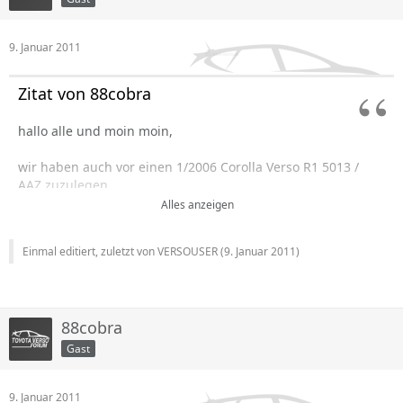
9. Januar 2011
Zitat von 88cobra
hallo alle und moin moin,
wir haben auch vor einen 1/2006 Corolla Verso R1 5013 /
AAZ zuzulegen
ist der preis i.o. und auf wa soll ich beim kauf achten?
Alles anzeigen
was ist mit der modelreihe 5013/AAZ ...
Einmal editiert, zuletzt von VERSOUSER (
9. Januar 2011
)
möcht auch eine standheizung einbauen lassen,ist das
auch möglich.
da der link:
88cobra
hallo alle und moin moin,
Gast
wir haben auch vor einen 1/2006 Corolla Verso R1 5013 /
AAZ zuzulegen
9. Januar 2011
ist der preis i.o. und auf wa soll ich beim kauf achten?