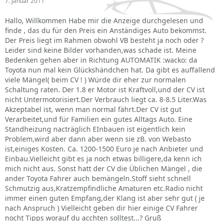
7. Januar 2011
Hallo, Willkommen Habe mir die Anzeige durchgelesen und
finde , das du für den Preis ein Anständiges Auto bekommst.
Der Preis liegt im Rahmen obwohl VB besteht ja noch oder ?
Leider sind keine Bilder vorhanden,was schade ist. Meine
Bedenken gehen aber in Richtung AUTOMATIK :wacko: da
Toyota nun mal kein Glückshändchen hat. Da gibt es auffallend
viele Mängel( beim CV ! ) Würde dir eher zur normalen
Schaltung raten. Der 1.8 er Motor ist Kraftvoll,und der CV ist
nicht Untermotorisiert.Der Verbrauch liegt ca. 8-8.5 Liter.Was
Akzeptabel ist, wenn man normal fährt.Der CV ist gut
Verarbeitet,und für Familien ein gutes Alltags Auto. Eine
Standheizung nacträglich EInbauen ist eigentlich kein
Problem,wird aber dann aber wenn sie zB. von Webasto
ist,einiges Kosten. Ca. 1200-1500 Euro je nach Anbieter und
Einbau.Vielleicht gibt es ja noch etwas billigere,da kenn ich
mich nicht aus. Sonst hatt der CV die Üblichen Mängel , die
ander Toyota Fahrer auch bemängeln.Stoff sieht schnell
Schmutzig aus,Kratzempfindliche Amaturen etc.Radio nicht
immer einen guten Empfang,der Klang ist aber sehr gut ( je
nach Anspruch ) Vielleicht geben dir hier einige CV Fahrer
nocht Tipps worauf du acchten solltest...? Gruß