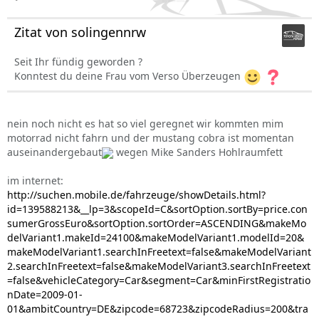
was ist mit der modelreihe 5013/AAZ ...
Zitat von solingennrw
möcht auch eine standheizung einbauen lassen,ist das
auch möglich.
Seit Ihr fündig geworden ?
Konntest du deine Frau vom Verso Überzeugen
da der link:
http://www.autoscout24.de/Details.aspx?id=virtivmydccc
nein noch nicht es hat so viel geregnet wir kommten mim
motorrad nicht fahrn und der mustang cobra ist momentan
Danke ;-)
auseinandergebaut
wegen Mike Sanders Hohlraumfett
Hallo,
im internet:
http://suchen.mobile.de/fahrzeuge/showDetails.html?
ich fahre z.Zt. selber einen CV R1 B.j.2004 mit MMT-
id=139588213&__lp=3&scopeId=C&sortOption.sortBy=price.con
Getriebe. Dieses habe ich mir vom damaligen Verkäufer
sumerGrossEuro&sortOption.sortOrder=ASCENDING&makeMo
aufschwatzen lassen. Dies war ein Fehler, welchen ich heute
delVariant1.makeId=24100&makeModelVariant1.modelId=20&
noch bereue. Grund: 1. Man spürt ständig die einzelnen
makeModelVariant1.searchInFreetext=false&makeModelVariant
Schaltvorgänge durch mehr oder weniger starkes
2.searchInFreetext=false&makeModelVariant3.searchInFreetext
Kopfnicken. Es gelingt mir selten durch Gas wegnehmen im
=false&vehicleCategory=Car&segment=Car&minFirstRegistratio
richtigen Augenblick dies zu verhindern.
nDate=2009-01-
2. Der Zeitpunkt und die Art (hoch oder Runter)der
01&ambitCountry=DE&zipcode=68723&zipcodeRadius=200&tra
Schaltvorgänge. Man fährt z.B. an eine Kreuzung heran wo