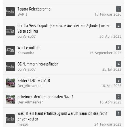
Toyota Relexgarantie
3
BARTI
15. Februar 2026
Corolla Verso kaputt (Geräusche aus viertem Zylinder) neuer
2
Verso soll her
corVerso07
20. April 2025
Wert ermitteln
3
Kassandra
15. September 2023
OE Nummern herausfinden
4
corVerso07
25. Juli 2023
Fehler C1201 & C1208
8
Der_Altmaerker
16. Mai 2023
geheimes Menü im originalen Navi ?
7
Der_Altmaerker
16. April 2023
was ist ein Händlerfahrzeug und warum kann ich das nicht
1
privat kaufen
mezzo
24. Februar 2023