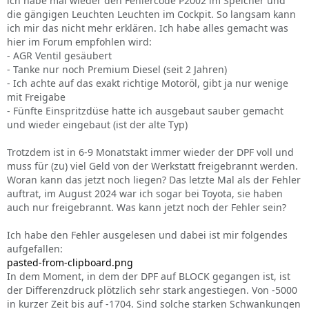
ich habe mal wieder den Fehlercode P2002 im Speicher und
die gängigen Leuchten Leuchten im Cockpit. So langsam kann
ich mir das nicht mehr erklären. Ich habe alles gemacht was
hier im Forum empfohlen wird:
- AGR Ventil gesäubert
- Tanke nur noch Premium Diesel (seit 2 Jahren)
- Ich achte auf das exakt richtige Motoröl, gibt ja nur wenige
mit Freigabe
- Fünfte Einspritzdüse hatte ich ausgebaut sauber gemacht
und wieder eingebaut (ist der alte Typ)
Trotzdem ist in 6-9 Monatstakt immer wieder der DPF voll und
muss für (zu) viel Geld von der Werkstatt freigebrannt werden.
Woran kann das jetzt noch liegen? Das letzte Mal als der Fehler
auftrat, im August 2024 war ich sogar bei Toyota, sie haben
auch nur freigebrannt. Was kann jetzt noch der Fehler sein?
Ich habe den Fehler ausgelesen und dabei ist mir folgendes
aufgefallen:
pasted-from-clipboard.png
In dem Moment, in dem der DPF auf BLOCK gegangen ist, ist
der Differenzdruck plötzlich sehr stark angestiegen. Von -5000
in kurzer Zeit bis auf -1704. Sind solche starken Schwankungen