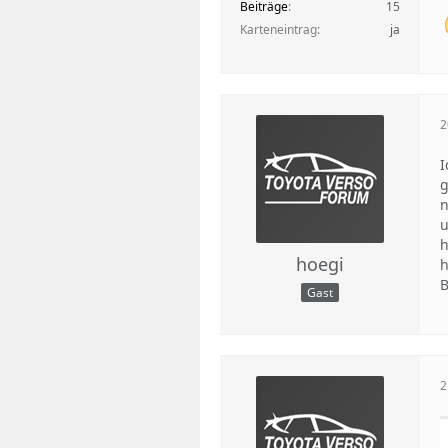
Beiträge
15
Karteneintrag
ja
2
I
g
n
u
h
hoegi
h
B
Gast
2