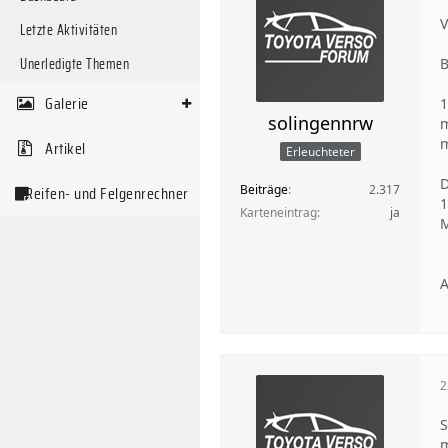
V
Letzte Aktivitäten
Unerledigte Themen
B
Galerie
1
solingennrw
m
m
Artikel
Erleuchteter
D
Beiträge
2.317
Reifen- und Felgenrechner
1
Karteneintrag
ja
M
2
S
m