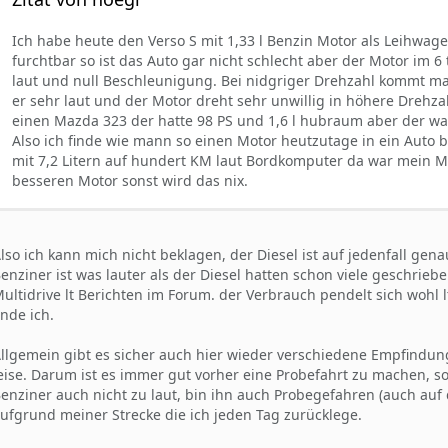
Ich habe heute den Verso S mit 1,33 l Benzin Motor als Leihwa
furchtbar so ist das Auto gar nicht schlecht aber der Motor im 6
laut und null Beschleunigung. Bei nidgriger Drehzahl kommt ma
er sehr laut und der Motor dreht sehr unwillig in höhere Drehza
einen Mazda 323 der hatte 98 PS und 1,6 l hubraum aber der w
Also ich finde wie mann so einen Motor heutzutage in ein Auto ba
mit 7,2 Litern auf hundert KM laut Bordkomputer da war mein M
besseren Motor sonst wird das nix.
lso ich kann mich nicht beklagen, der Diesel ist auf jedenfall gena
enziner ist was lauter als der Diesel hatten schon viele geschriebe
ultidrive lt Berichten im Forum. der Verbrauch pendelt sich wohl lt
inde ich.
llgemein gibt es sicher auch hier wieder verschiedene Empfindung
eise. Darum ist es immer gut vorher eine Probefahrt zu machen, s
enziner auch nicht zu laut, bin ihn auch Probegefahren (auch au
ufgrund meiner Strecke die ich jeden Tag zurücklege.