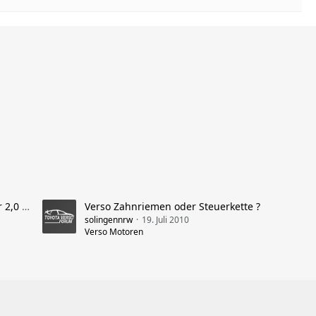
Kaufentscheidung: 1,8 Benziner oder 2,0 Diesel im Verso nehmen
Verso Zahnriemen oder Steuerkette ?
solingennrw
19. Juli 2010
Verso Motoren