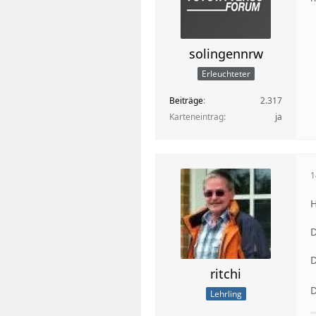
solingennrw
Erleuchteter
Beiträge
2.317
Karteneintrag
ja
1
H
D
D
ritchi
D
Lehrling