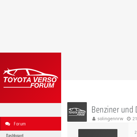
Benziner und D
solingennrw
21
Forum
2
Dashboard