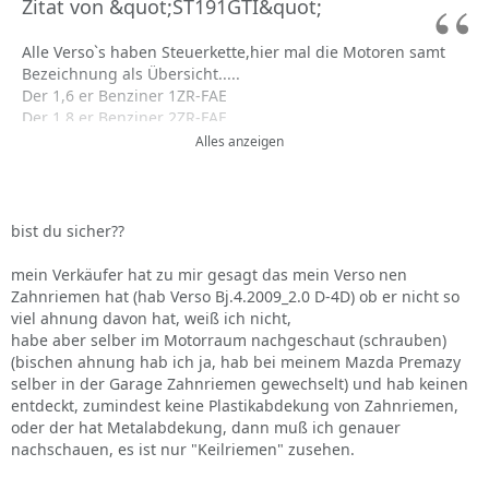
Zitat von &quot;ST191GTI&quot;
Alle Verso`s haben Steuerkette,hier mal die Motoren samt
Bezeichnung als Übersicht.....
Der 1,6 er Benziner 1ZR-FAE
Der 1,8 er Benziner 2ZR-FAE
Der 2,0 er Diesel 1AD-FTV
Alles anzeigen
Der 2,2 er Diesel 2AD-FHV
Bei dem Vorgänger
Corolla Verso
gibt es allerdings den 2,0
er Diesel 116 PS,Motor 1 CD-FTV,der hat einen
Zahnriemen,der Rest hat wieder Steuerkette.Die
bist du sicher??
Vorgängermotoren sind.....
1,6 er Benziner 3ZZ-FE
mein Verkäufer hat zu mir gesagt das mein Verso nen
1,8 er Benziner 1ZZ-FE
Zahnriemen hat (hab Verso Bj.4.2009_2.0 D-4D) ob er nicht so
2,2 er 2AD-FHV
viel ahnung davon hat, weiß ich nicht,
habe aber selber im Motorraum nachgeschaut (schrauben)
(bischen ahnung hab ich ja, hab bei meinem Mazda Premazy
selber in der Garage Zahnriemen gewechselt) und hab keinen
entdeckt, zumindest keine Plastikabdekung von Zahnriemen,
oder der hat Metalabdekung, dann muß ich genauer
nachschauen, es ist nur "Keilriemen" zusehen.