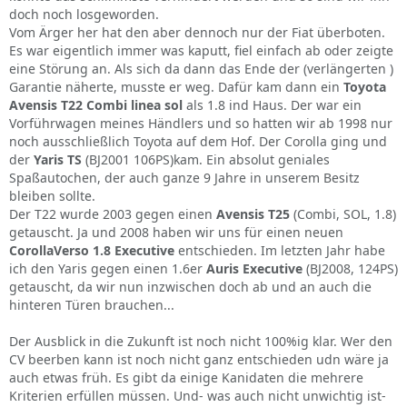
doch noch losgeworden.
Vom Ärger her hat den aber dennoch nur der Fiat überboten.
Es war eigentlich immer was kaputt, fiel einfach ab oder zeigte
eine Störung an. Als sich da dann das Ende der (verlängerten )
Garantie näherte, musste er weg. Dafür kam dann ein
Toyota
Avensis T22 Combi linea sol
als 1.8 ind Haus. Der war ein
Vorführwagen meines Händlers und so hatten wir ab 1998 nur
noch ausschließlich Toyota auf dem Hof. Der Corolla ging und
der
Yaris TS
(BJ2001 106PS)kam. Ein absolut geniales
Spaßautochen, der auch ganze 9 Jahre in unserem Besitz
bleiben sollte.
Der T22 wurde 2003 gegen einen
Avensis T25
(Combi, SOL, 1.8)
getauscht. Ja und 2008 haben wir uns für einen neuen
CorollaVerso 1.8 Executive
entschieden. Im letzten Jahr habe
ich den Yaris gegen einen 1.6er
Auris Executive
(BJ2008, 124PS)
getauscht, da wir nun inzwischen doch ab und an auch die
hinteren Türen brauchen...
Der Ausblick in die Zukunft ist noch nicht 100%ig klar. Wer den
CV beerben kann ist noch nicht ganz entschieden udn wäre ja
auch etwas früh. Es gibt da einige Kanidaten die mehrere
Kriterien erfüllen müssen. Und- was auch nicht unwichtig ist-