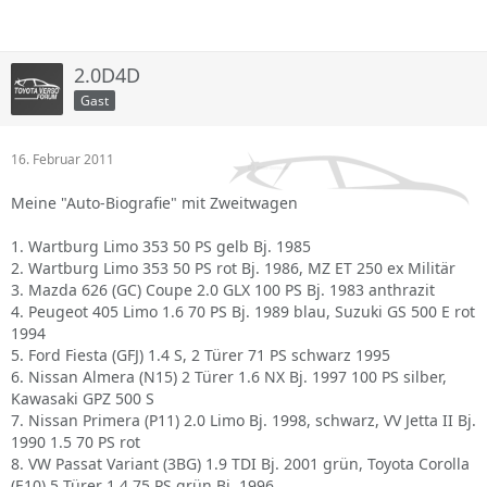
2.0D4D
Gast
16. Februar 2011
Meine "Auto-Biografie" mit Zweitwagen
1. Wartburg Limo 353 50 PS gelb Bj. 1985
2. Wartburg Limo 353 50 PS rot Bj. 1986, MZ ET 250 ex Militär
3. Mazda 626 (GC) Coupe 2.0 GLX 100 PS Bj. 1983 anthrazit
4. Peugeot 405 Limo 1.6 70 PS Bj. 1989 blau, Suzuki GS 500 E rot
1994
5. Ford Fiesta (GFJ) 1.4 S, 2 Türer 71 PS schwarz 1995
6. Nissan Almera (N15) 2 Türer 1.6 NX Bj. 1997 100 PS silber,
Kawasaki GPZ 500 S
7. Nissan Primera (P11) 2.0 Limo Bj. 1998, schwarz, VV Jetta II Bj.
1990 1.5 70 PS rot
8. VW Passat Variant (3BG) 1.9 TDI Bj. 2001 grün, Toyota Corolla
(E10) 5 Türer 1.4 75 PS grün Bj. 1996