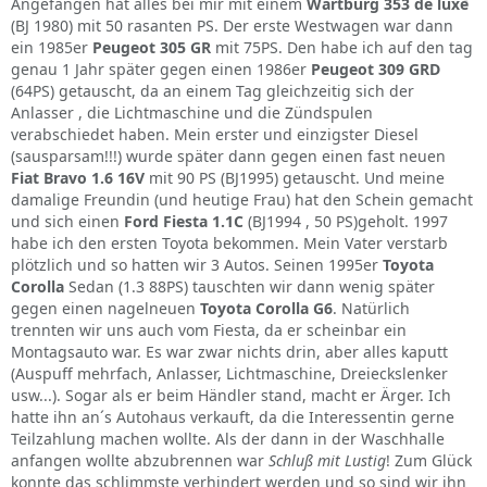
Angefangen hat alles bei mir mit einem
Wartburg 353 de luxe
(BJ 1980) mit 50 rasanten PS. Der erste Westwagen war dann
ein 1985er
Peugeot 305 GR
mit 75PS. Den habe ich auf den tag
genau 1 Jahr später gegen einen 1986er
Peugeot 309 GRD
(64PS) getauscht, da an einem Tag gleichzeitig sich der
Anlasser , die Lichtmaschine und die Zündspulen
verabschiedet haben. Mein erster und einzigster Diesel
(sausparsam!!!) wurde später dann gegen einen fast neuen
Fiat Bravo 1.6 16V
mit 90 PS (BJ1995) getauscht. Und meine
damalige Freundin (und heutige Frau) hat den Schein gemacht
und sich einen
Ford Fiesta 1.1C
(BJ1994 , 50 PS)geholt. 1997
habe ich den ersten Toyota bekommen. Mein Vater verstarb
plötzlich und so hatten wir 3 Autos. Seinen 1995er
Toyota
Corolla
Sedan (1.3 88PS) tauschten wir dann wenig später
gegen einen nagelneuen
Toyota Corolla G6
. Natürlich
trennten wir uns auch vom Fiesta, da er scheinbar ein
Montagsauto war. Es war zwar nichts drin, aber alles kaputt
(Auspuff mehrfach, Anlasser, Lichtmaschine, Dreieckslenker
usw...). Sogar als er beim Händler stand, macht er Ärger. Ich
hatte ihn an´s Autohaus verkauft, da die Interessentin gerne
Teilzahlung machen wollte. Als der dann in der Waschhalle
anfangen wollte abzubrennen war
Schluß mit Lustig
! Zum Glück
konnte das schlimmste verhindert werden und so sind wir ihn