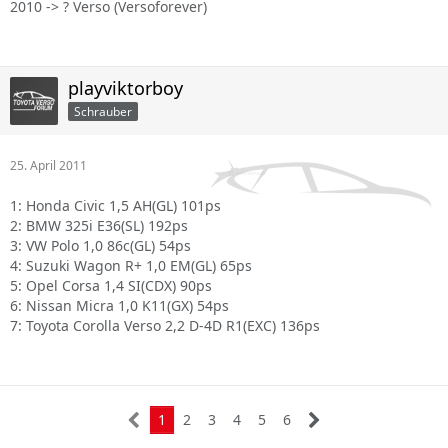
2010 -> ? Verso (Versoforever)
playviktorboy
Schrauber
25. April 2011
1: Honda Civic 1,5 AH(GL) 101ps
2: BMW 325i E36(SL) 192ps
3: VW Polo 1,0 86c(GL) 54ps
4: Suzuki Wagon R+ 1,0 EM(GL) 65ps
5: Opel Corsa 1,4 SI(CDX) 90ps
6: Nissan Micra 1,0 K11(GX) 54ps
7: Toyota Corolla Verso 2,2 D-4D R1(EXC) 136ps
1
2
3
4
5
6