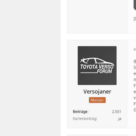
4
@
S
e
n
F
Versojaner
e
v
Meister
F
G
Beiträge
2.501
Karteneintrag
ja