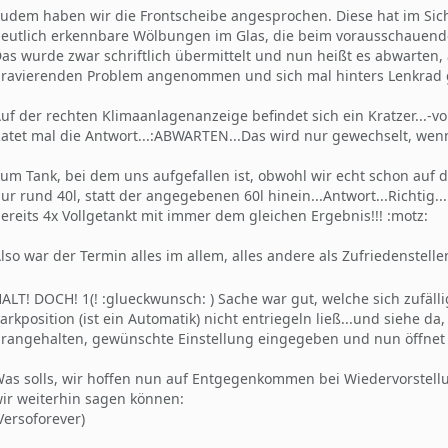
udem haben wir die Frontscheibe angesprochen. Diese hat im Sicht
eutlich erkennbare Wölbungen im Glas, die beim vorausschauend
as wurde zwar schriftlich übermittelt und nun heißt es abwarten,
ravierenden Problem angenommen und sich mal hinters Lenkrad ge
uf der rechten Klimaanlagenanzeige befindet sich ein Kratzer...-v
atet mal die Antwort...:ABWARTEN...Das wird nur gewechselt, wenn
um Tank, bei dem uns aufgefallen ist, obwohl wir echt schon auf 
ur rund 40l, statt der angegebenen 60l hinein...Antwort...Richti
ereits 4x Vollgetankt mit immer dem gleichen Ergebnis!!! :motz:
lso war der Termin alles im allem, alles andere als Zufriedenstell
ALT! DOCH! 1(! :glueckwunsch: ) Sache war gut, welche sich zufälli
arkposition (ist ein Automatik) nicht entriegeln ließ...und siehe
rangehalten, gewünschte Einstellung eingegeben und nun öffnet s
as solls, wir hoffen nun auf Entgegenkommen bei Wiedervorstell
ir weiterhin sagen können:
Versoforever)