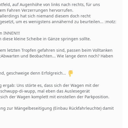
feld, auf Augenhöhe von links nach rechts, für uns
em Fahren Verzerrungen hervorrufen.
 allerdings hat sich niemand diesem doch recht
setzt, um es wenigstens annähernd zu beurteilen... :motz:
on INNEN!!!
 diese kleine Scheibe in Gänze springen sollte.
dem letzten Tropfen gefahren sind, passen beim Volltanken
g...:Abwarten und Beobachten... Wie lange denn noch? Haben
end, geschweige denn Erfolgreich...
g ergab: Uns störte es, dass sich der Wagen mit der
 da, schwupp-di-wupp, mal eben das Auslesegerät
ich der Wagen komplett mit einstellen der Parkposition.
ung zur Mängelbeseitigung (Einbau Rückfahrleuchte) damit