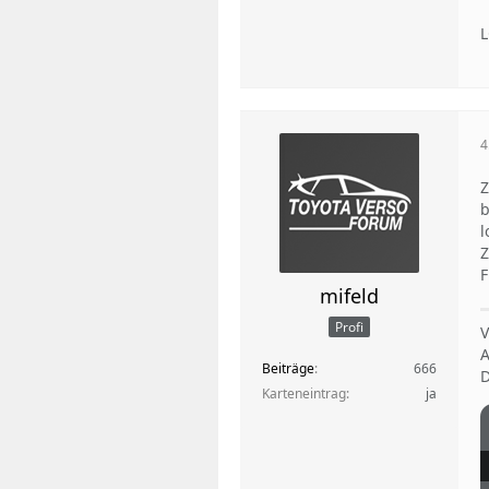
L
4
Z
b
l
Z
F
mifeld
Profi
V
A
Beiträge
666
D
Karteneintrag
ja