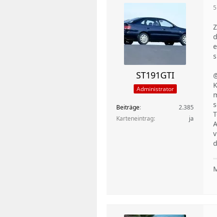
5
Z
d
e
s
ST191GTI
@
K
Administrator
m
s
Beiträge
2.385
T
Karteneintrag
ja
A
v
d
M