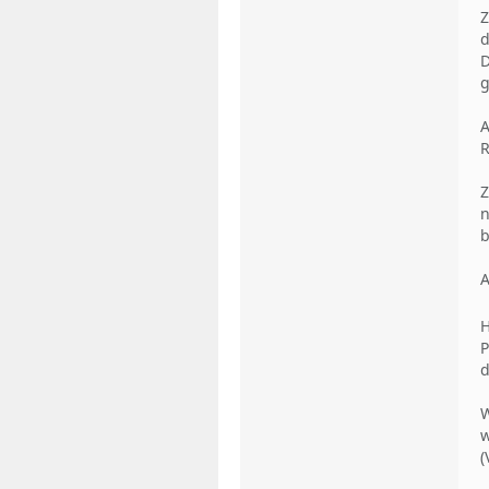
Z
d
D
g
A
R
Z
n
b
A
H
P
d
W
w
(