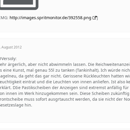
[IMG:
http://images.spritmonitor.de/392558.png
]
. August 2012
Versoly:
ehr ärgerlich, aber nicht abwimmeln lassen. Die Reichweitenanzeige
s eine Kunst, mal genau 55l zu tanken (Tankinhalt). Ich würde nich
agelneu, da geht das gar nicht. Gerissene Rückleuchten hatten wi
euchtigkeit eintrat und die Leuchten von innen anliefen. Ist also 
rklärt. DIie Pastikscheiben der Anzeigen sind extremst anfällig fü
on innen im Werk hinzugekommen sein. Diese Scheiben zukünftig n
rontscheibe muss sofort ausgrtauscht werden, da sie nicht der Nor
esetzeslage hin.