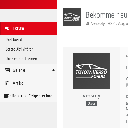
Bekomme neues
Versoly
4. Augu
Forum
Dashboard
Letzte Aktivitäten
4
Unerledigte Themen
H
Galerie
W
Artikel
p
Versoly
Reifen- und Felgenrechner
D
a
Gast
N
a
F