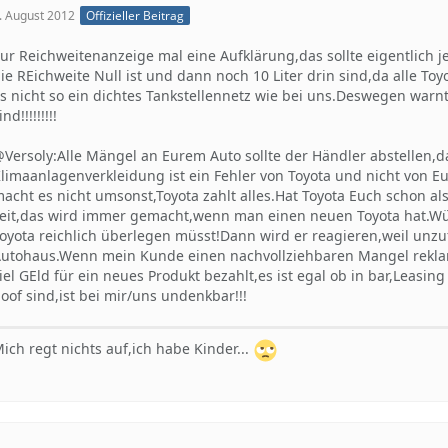
. August 2012
Offizieller Beitrag
ur Reichweitenanzeige mal eine Aufklärung,das sollte eigentlich j
ie REichweite Null ist und dann noch 10 Liter drin sind,da alle T
s nicht so ein dichtes Tankstellennetz wie bei uns.Deswegen warn
ind!!!!!!!!!
Versoly:Alle Mängel an Eurem Auto sollte der Händler abstellen,d
limaanlagenverkleidung ist ein Fehler von Toyota und nicht von E
acht es nicht umsonst,Toyota zahlt alles.Hat Toyota Euch schon a
eit,das wird immer gemacht,wenn man einen neuen Toyota hat.Wü
oyota reichlich überlegen müsst!Dann wird er reagieren,weil un
utohaus.Wenn mein Kunde einen nachvollziehbaren Mangel reklam
iel GEld für ein neues Produkt bezahlt,es ist egal ob in bar,Leasing
oof sind,ist bei mir/uns undenkbar!!!
ich regt nichts auf,ich habe Kinder...