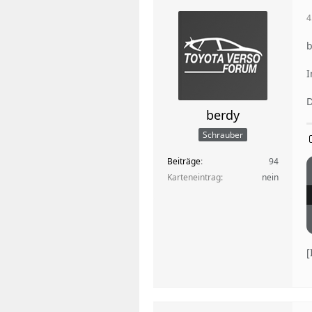
4
b
I
D
berdy
Schrauber
Beiträge
94
Karteneintrag
nein