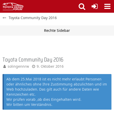
Toyota Community Day 2016
Toyota Community Day 2016
solingennrw
9. Oktober 2016
Ab dem 25.Mai 2018 ist es nicht mehr erlaubt Personen
oder ähnliches ohne Ihre Zustimmung abzulichten und im
Web hochzuladen. Das gilt auch für andere Daten wie
Kennzeichen etc.
Wir prüfen vorab ,ob dies Eingehalten wird.
Wir bitten um Verständnis.