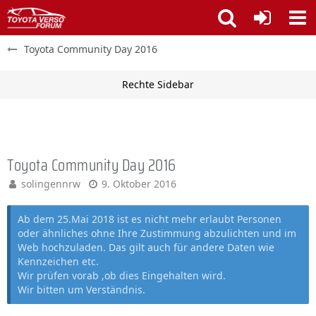
Toyota Community Day 2016
Toyota Community Day 2016
solingennrw
9. Oktober 2016
Ab dem 25.Mai 2018 ist es nicht mehr erlaubt Personen
oder ähnliches ohne Ihre Zustimmung abzulichten und im
Web hochzuladen. Das gilt auch für andere Daten wie
Kennzeichen etc.
Wir prüfen vorab ,ob dies Eingehalten wird.
Wir bitten um Verständnis.