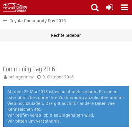
Toyota Community Day 2016
Community Day 2016
solingennrw
9. Oktober 2016
Ab dem 25.Mai 2018 ist es nicht mehr erlaubt Personen
oder ähnliches ohne Ihre Zustimmung abzulichten und im
Web hochzuladen. Das gilt auch für andere Daten wie
Kennzeichen etc.
Wir prüfen vorab ,ob dies Eingehalten wird.
Wir bitten um Verständnis.