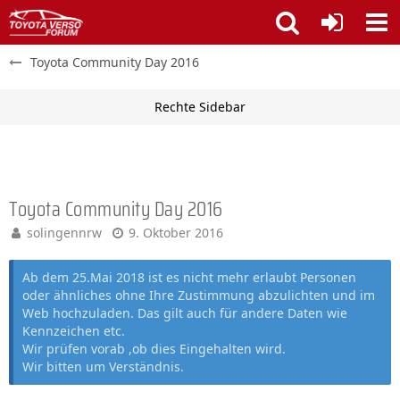
Toyota Community Day 2016
Toyota Community Day 2016
solingennrw
9. Oktober 2016
Ab dem 25.Mai 2018 ist es nicht mehr erlaubt Personen
oder ähnliches ohne Ihre Zustimmung abzulichten und im
Web hochzuladen. Das gilt auch für andere Daten wie
Kennzeichen etc.
Wir prüfen vorab ,ob dies Eingehalten wird.
Wir bitten um Verständnis.