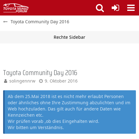
Toyota Community Day 2016
Toyota Community Day 2016
solingennrw
9. Oktober 2016
Ab dem 25.Mai 2018 ist es nicht mehr erlaubt Personen
oder ähnliches ohne Ihre Zustimmung abzulichten und im
Web hochzuladen. Das gilt auch für andere Daten wie
Kennzeichen etc.
Wir prüfen vorab ,ob dies Eingehalten wird.
Wir bitten um Verständnis.