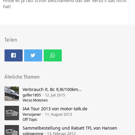
Finde es ja fast schon beschämend das der Verso S das nicht
hat!
Teilen
Ähnliche Themen
Verbrauch lt. Bc 9,9l/100km...
golfer1805
12. Juli 2015
Verso Motoren
IAA Tour 2013 von motor-talk.de
Versojaner
11. August 2013
Off Topic
Sammelbestellung und Rabatt TFL von Hansen
solingennrw
13. Februar 2012