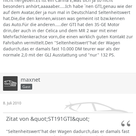
nicht hergeben.Es ist ein Carina E,was sich ja so nicht
besonders anhört,aaaaaber.....Ich habe `nen GTI,genau wie der
auf dem Avatar,der ja nun mal in Deutschland Seltenheitswert
hat.Die,die den kennen,wissen was gemeint ist bzw.kennen
das Auto.Für die anderen.....der GTI hat den 3S-GE Motor
drin,der auch in der Celica und dem MR 2 war mit einer
Mehrfachlenkerachse vorn,die einen wirklich guten Kontakt zur
Fahrbahn vermittelt.Den "Seltenheitswert"hat der Wagen
dadurch,das er damals fast 10.000 DM teurer war als der
normale 2,0 mit der GLI Ausstattung und "nur" 132 PS.
maxnet
Gast
8. Juli 2010
Zitat von &quot;ST191GTI&quot;
"Seltenheitswert"hat der Wagen dadurch,das er damals fast