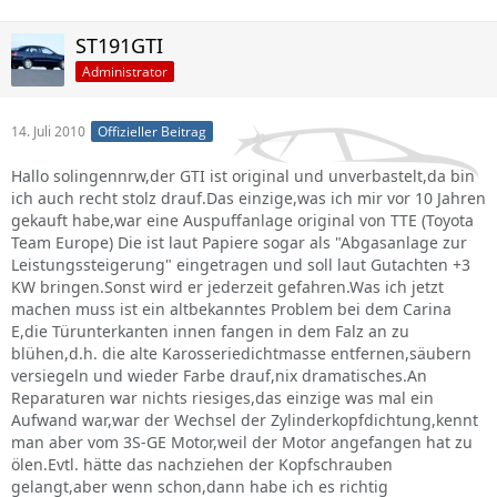
ST191GTI
Administrator
14. Juli 2010
Offizieller Beitrag
Hallo solingennrw,der GTI ist original und unverbastelt,da bin
ich auch recht stolz drauf.Das einzige,was ich mir vor 10 Jahren
gekauft habe,war eine Auspuffanlage original von TTE (Toyota
Team Europe) Die ist laut Papiere sogar als "Abgasanlage zur
Leistungssteigerung" eingetragen und soll laut Gutachten +3
KW bringen.Sonst wird er jederzeit gefahren.Was ich jetzt
machen muss ist ein altbekanntes Problem bei dem Carina
E,die Türunterkanten innen fangen in dem Falz an zu
blühen,d.h. die alte Karosseriedichtmasse entfernen,säubern
versiegeln und wieder Farbe drauf,nix dramatisches.An
Reparaturen war nichts riesiges,das einzige was mal ein
Aufwand war,war der Wechsel der Zylinderkopfdichtung,kennt
man aber vom 3S-GE Motor,weil der Motor angefangen hat zu
ölen.Evtl. hätte das nachziehen der Kopfschrauben
gelangt,aber wenn schon,dann habe ich es richtig