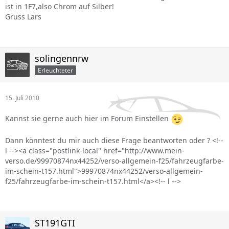
ist in 1F7,also Chrom auf Silber!
Gruss Lars
solingennrw
Erleuchteter
15. Juli 2010
Kannst sie gerne auch hier im Forum Einstellen
Dann könntest du mir auch diese Frage beantworten oder ? <!--
l --><a class="postlink-local" href="http://www.mein-
verso.de/99970874nx44252/verso-allgemein-f25/fahrzeugfarbe-
im-schein-t157.html">99970874nx44252/verso-allgemein-
f25/fahrzeugfarbe-im-schein-t157.html</a><!-- l -->
ST191GTI