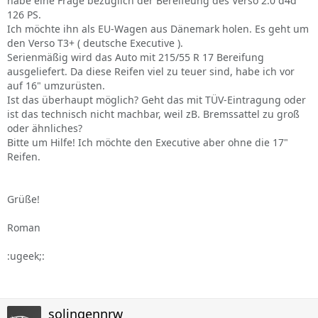
habe eine Frage bezüglich der Bereifeung des Verso 2.0 d4d
126 PS.
Ich möchte ihn als EU-Wagen aus Dänemark holen. Es geht um
den Verso T3+ ( deutsche Executive ).
Serienmäßig wird das Auto mit 215/55 R 17 Bereifung
ausgeliefert. Da diese Reifen viel zu teuer sind, habe ich vor
auf 16" umzurüsten.
Ist das überhaupt möglich? Geht das mit TÜV-Eintragung oder
ist das technisch nicht machbar, weil zB. Bremssattel zu groß
oder ähnliches?
Bitte um Hilfe! Ich möchte den Executive aber ohne die 17"
Reifen.
Grüße!
Roman
:ugeek;:
solingennrw