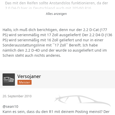
Das mit den Reifen sollte Anstandslos funktionieren, da der
2,0 D4-D hier in Deutschland auch mit 205/60 R16
angeboten und Verkauft wird.Warum er in DK so angeboten
Alles anzeigen
wird kann ich leider nicht Nachvollziehen da mein Dänisch
nicht soooo gut ist :mrgreen: Technisch werden sie aber
Identisch sein.Du müsstest mal die Bremsanlagen im
Hallo, ich muß dich berichtigen, denn nur der 2.2 D-Cat (177
Katalog vergleichen,ob diese zwischen dem den du kaufen
PS) wird serienmäßig mit 17 Zoll ausgeliefert! Der 2.2 D4-D (136
möchtest und dem Benziner gleich sind,oder halt den
PS) wird serienmäßig mit 16 Zoll geliefert und nur in einer
Händler fragen.
Sonderausstattungslinie mit ``17 Zoll`` Bereift. Ich habe
nämlich den 2.2 D-4D und der wurde so ausgeliefert und im
Der 2,2 D4-D und der der 2,2 D-Cat haben 17"
Schein steht auch nichts anderes.
Standardmäßig in D drauf. denn bei denen ist es so, das sie
keine Freigabe für 16" im Moment haben .
Ich hoffe konnte dir ein bischen weiterhelfen. Wir würden
uns freuen wenn du uns weiter Berichtest wie der Stand
Versojaner
beim Kauf und Lieferung ist
Meister
Gruß
20. September 2010
@sean10
Kann es sein, dass du den R1 mit deinem Posting meinst? Der