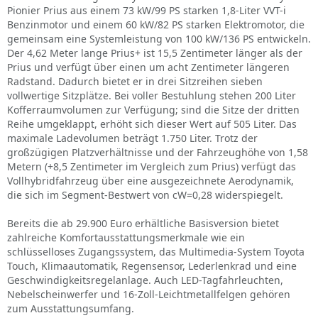
Pionier Prius aus einem 73 kW/99 PS starken 1,8-Liter VVT-i
Benzinmotor und einem 60 kW/82 PS starken Elektromotor, die
gemeinsam eine Systemleistung von 100 kW/136 PS entwickeln.
Der 4,62 Meter lange Prius+ ist 15,5 Zentimeter länger als der
Prius und verfügt über einen um acht Zentimeter längeren
Radstand. Dadurch bietet er in drei Sitzreihen sieben
vollwertige Sitzplätze. Bei voller Bestuhlung stehen 200 Liter
Kofferraumvolumen zur Verfügung; sind die Sitze der dritten
Reihe umgeklappt, erhöht sich dieser Wert auf 505 Liter. Das
maximale Ladevolumen beträgt 1.750 Liter. Trotz der
großzügigen Platzverhältnisse und der Fahrzeughöhe von 1,58
Metern (+8,5 Zentimeter im Vergleich zum Prius) verfügt das
Vollhybridfahrzeug über eine ausgezeichnete Aerodynamik,
die sich im Segment-Bestwert von cW=0,28 widerspiegelt.
Bereits die ab 29.900 Euro erhältliche Basisversion bietet
zahlreiche Komfortausstattungsmerkmale wie ein
schlüsselloses Zugangssystem, das Multimedia-System Toyota
Touch, Klimaautomatik, Regensensor, Lederlenkrad und eine
Geschwindigkeitsregelanlage. Auch LED-Tagfahrleuchten,
Nebelscheinwerfer und 16-Zoll-Leichtmetallfelgen gehören
zum Ausstattungsumfang.