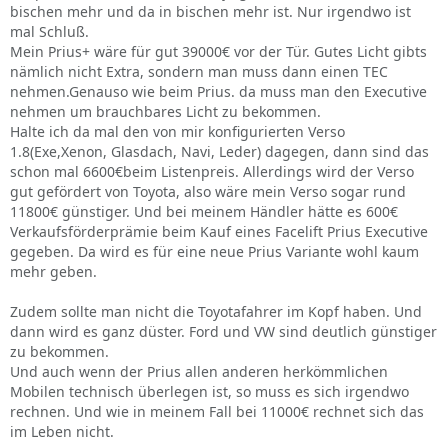
bischen mehr und da in bischen mehr ist. Nur irgendwo ist
mal Schluß.
Mein Prius+ wäre für gut 39000€ vor der Tür. Gutes Licht gibts
nämlich nicht Extra, sondern man muss dann einen TEC
nehmen.Genauso wie beim Prius. da muss man den Executive
nehmen um brauchbares Licht zu bekommen.
Halte ich da mal den von mir konfigurierten Verso
1.8(Exe,Xenon, Glasdach, Navi, Leder) dagegen, dann sind das
schon mal 6600€beim Listenpreis. Allerdings wird der Verso
gut gefördert von Toyota, also wäre mein Verso sogar rund
11800€ günstiger. Und bei meinem Händler hätte es 600€
Verkaufsförderprämie beim Kauf eines Facelift Prius Executive
gegeben. Da wird es für eine neue Prius Variante wohl kaum
mehr geben.
Zudem sollte man nicht die Toyotafahrer im Kopf haben. Und
dann wird es ganz düster. Ford und VW sind deutlich günstiger
zu bekommen.
Und auch wenn der Prius allen anderen herkömmlichen
Mobilen technisch überlegen ist, so muss es sich irgendwo
rechnen. Und wie in meinem Fall bei 11000€ rechnet sich das
im Leben nicht.