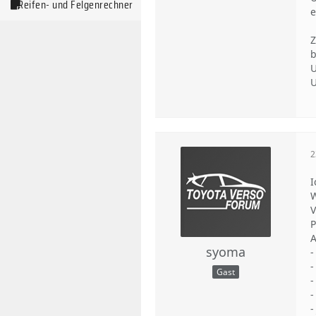
Reifen- und Felgenrechner
e
Z
U
U
2
I
W
V
P
A
syoma
-
-
Gast
-
-
-