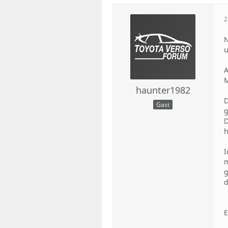
2
N
u
A
M
haunter1982
D
Gast
g
D
h
I
m
g
d
E