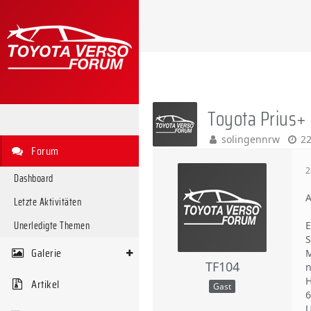
Toyota Prius+
solingennrw
22
Forum
2
Dashboard
A
Letzte Aktivitäten
Unerledigte Themen
E
S
Galerie
M
TF104
n
H
Artikel
Gast
6
U