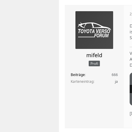
2
D
i
S
V
mifeld
A
Profi
D
Beiträge
666
Karteneintrag
ja