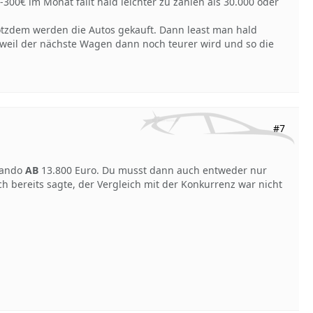
00€ im Monat fällt hald leichter zu zahlen als 30.000 oder
otzdem werden die Autos gekauft. Dann least man hald
ch weil der nächste Wagen dann noch teurer wird und so die
#7
lando
AB
13.800 Euro. Du musst dann auch entweder nur
ch bereits sagte, der Vergleich mit der Konkurrenz war nicht