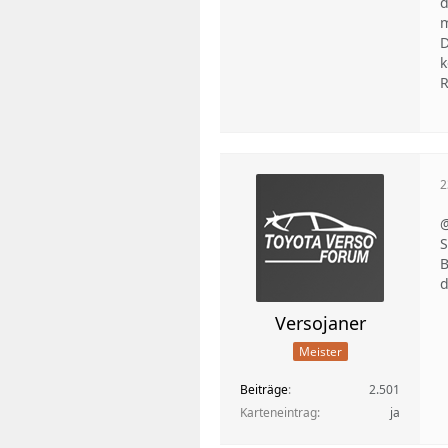
d
m
D
k
R
2
@
S
B
d
Versojaner
Meister
Beiträge
2.501
Karteneintrag
ja