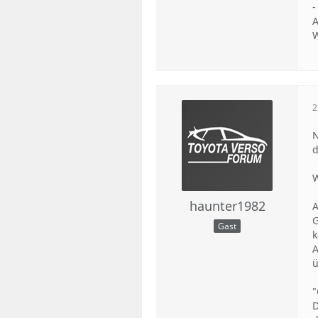
-
A
W
2
N
d
W
haunter1982
A
G
Gast
k
A
ü
"
D