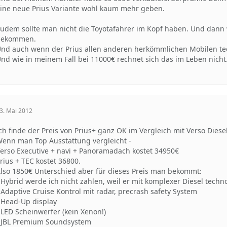
ine neue Prius Variante wohl kaum mehr geben.
udem sollte man nicht die Toyotafahrer im Kopf haben. Und dann 
bekommen.
nd auch wenn der Prius allen anderen herkömmlichen Mobilen tec
nd wie in meinem Fall bei 11000€ rechnet sich das im Leben nicht
3. Mai 2012
ch finde der Preis von Prius+ ganz OK im Vergleich mit Verso Diese
enn man Top Ausstattung vergleicht -
erso Executive + navi + Panoramadach kostet 34950€
rius + TEC kostet 36800.
lso 1850€ Unterschied aber für dieses Preis man bekommt:
 Hybrid werde ich nicht zahlen, weil er mit komplexer Diesel techno
 Adaptive Cruise Kontrol mit radar, precrash safety System
 Head-Up display
 LED Scheinwerfer (kein Xenon!)
 JBL Premium Soundsystem