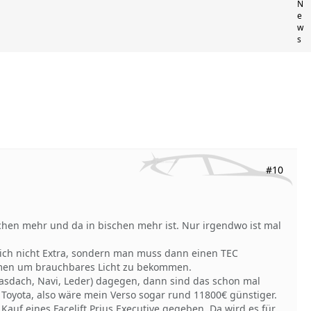
N
e
w
s
#10
ischen mehr und da in bischen mehr ist. Nur irgendwo ist mal
mlich nicht Extra, sondern man muss dann einen TEC
men um brauchbares Licht zu bekommen.
Glasdach, Navi, Leder) dagegen, dann sind das schon mal
 Toyota, also wäre mein Verso sogar rund 11800€ günstiger.
uf eines Facelift Prius Executive gegeben. Da wird es für