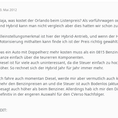
3. Mai 2012
aja, was kostet der Orlando beim Listenpreis? Als vorführwagen od
nd Hybrid kann man nicht vergleich aber dies hatten wir schon z
lleinstellungsmerkmal ist hier der Hybrid-Antrieb, und wenn der H
otorisierung mithalten kann finde ich ist der Preis richtig gewählt
as ein Auto mit Doppelherz mehr kosten muss als ein 0815 Benziner 
anze einfach über die teurerren Komponenten.
iesel ist für viele auch uninteressant, da die Steuer einfach zu hoc
öher. So rechnet sich der Hybrid Jahr für Jahr immer mehr.
ch fahre auch momentan Diesel, werde mir aber vermutlich auch 
ehr den Benzinpreisen an und die Steuer ist auch Bodenlos (aktue
esagt auch höher als beim Benziner. Allerdings hab ich mir den D
efinitiv in der engeren Auswahl für den CVerso Nachfolger.
DIT: