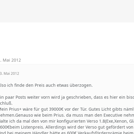
. Mai 2012
3. Mai 2012
lso ich finde den Preis auch etwas überzogen.
in paar Posts weiter vorn wird ja geschrieben, dass es hier ein b
chluß.
ein Prius+ wäre für gut 39000€ vor der Tür. Gutes Licht gibts nä
ehmen.Genauso wie beim Prius. da muss man den Executive neh
alte ich da mal den von mir konfigurierten Verso 1.8(Exe,Xenon, 
600€beim Listenpreis. Allerdings wird der Verso gut gefördert von
nd bei meinem Händler hätte es 600€ Verkaufsförderprämie beim Ka