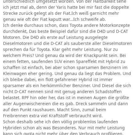
unterschiedlich umgesetzt worden. Von der Haltbarkeit sehe
ich jetzt mal ab, denn der Yaris hatte bei mir fast die doppelte
Strecke zurück gelegt als der Fiat.Ich weiß garnicht mehr
genau wie oft der Fiat kaputt war...Ich schweife ab.
Ich denke durchaus schon, dass Toyota andere Motorkonzepte
durchdenkt, Das beste Beispiel dafür sind die D4D und D-CAT
Motoren. Die D4D als erste auf Leistung ausgelegte
Dieselmotoren und die D-CAT als sauberste aller Dieselmotoren
sprechen da für Toyota. Klar geht mehr Leistung. Nur zu
welchem Preis? Und genau da wird der Knackpunkt sein. Bei
einem fetten, saufenden SUV einen Spareffekt mit Hybrid zu
schaffen ist einfach, bei aber schon sparsamen Benzinern im
Kleinwagen eher gering. Und genau da liegt das Problem. Und
ich bleibe dabei, ein flott gefahrener Hybrid ist immer
sparsamer als ein herkömmlicher Benziner. Und Diesel die sich
nicht D-CAT nennen sind mit genug anderen Schadstoffen
belastet. RPF hin oder her, das ist in meinen Augen die größte
aller Augenwischereien die es gab. Dreck sammeln und dann
auf den Punkt raushauen. Macht Sinn, zumal beim
Freibrennen extra viel Kraftstoff verbraucht wird.
Schon deshalb sehe ich den völlig problemlos laufenden
Hybriden schon als was Besonderes. Nur mit mehr Leistung
kann sich oyota nicht mehr über den Verbrauch profilieren.