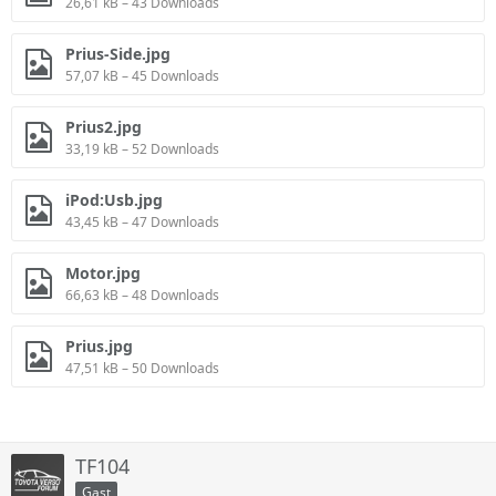
auch nicht hinzufügen.
26,61 kB – 43 Downloads
Der Prius Plug-in, dessen Akkus sich auch extern aufladen
Prius-Side.jpg
lassen und der bis zu 20 Kilometer weit und bis zu 100 km/h
57,07 kB – 45 Downloads
schnell rein elektrisch fahren können soll, erscheint nach
neuesten Angaben ebenfalls in der ersten Jahreshälfte
Prius2.jpg
2012.
33,19 kB – 52 Downloads
Seit der Vorstellung der ersten Modellgeneration 1997 hat
iPod:Usb.jpg
Toyota weltweit mehr als zwei Millionen Prius verkauft, fast
die Hälfte davon seit 2000 in den USA.
43,45 kB – 47 Downloads
Motor.jpg
66,63 kB – 48 Downloads
Prius.jpg
47,51 kB – 50 Downloads
TF104
Gast