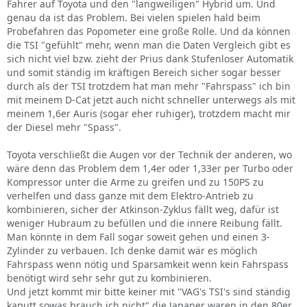
Fahrer auf Toyota und den "langweiligen" Hybrid um. Und
genau da ist das Problem. Bei vielen spielen hald beim
Probefahren das Popometer eine große Rolle. Und da können
die TSI "gefühlt" mehr, wenn man die Daten Vergleich gibt es
sich nicht viel bzw. zieht der Prius dank Stufenloser Automatik
und somit ständig im kräftigen Bereich sicher sogar besser
durch als der TSI trotzdem hat man mehr "Fahrspass" ich bin
mit meinem D-Cat jetzt auch nicht schneller unterwegs als mit
meinem 1,6er Auris (sogar eher ruhiger), trotzdem macht mir
der Diesel mehr "Spass".
Toyota verschließt die Augen vor der Technik der anderen, wo
wäre denn das Problem dem 1,4er oder 1,33er per Turbo oder
Kompressor unter die Arme zu greifen und zu 150PS zu
verhelfen und dass ganze mit dem Elektro-Antrieb zu
kombinieren, sicher der Atkinson-Zyklus fällt weg, dafür ist
weniger Hubraum zu befüllen und die innere Reibung fällt.
Man könnte in dem Fall sogar soweit gehen und einen 3-
Zylinder zu verbauen. Ich denke damit wär es möglich
Fahrspass wenn nötig und Sparsamkeit wenn kein Fahrspass
benötigt wird sehr sehr gut zu kombinieren.
Und jetzt kommt mir bitte keiner mit "VAG's TSI's sind ständig
kaputt sowas brauch ich nicht" die Japaner waren in den 80er