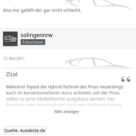
Also mir gefällt der gar nicht schlecht.
solingennrw
Erleuchteter
13. Mai 2011
Zitat
Während Toyota die Hybrid-Technik des Prius neuerdings
auch im konventionelleren Auris anbietet, soll der Prius
selbst zu einer Modellfamilie ausgebaut werden. Der
Fahrplan sieht innerhalb der nächsten 18 Monate gleich
drei Neuheiten vor: Einen Prius Van, ein Stadtauto und den
Alles anzeigen
Prius Plug-in.Nummer 1 im Bunde ist der Prius v, den Toyota
dieser Tage auf der Detroit Motor Show zeigt. Das kleine Vau
steht dabei nicht etwa für Van, sondern für "versatility",
Quelle: Autokiste.de
Vielseitigkeit. Der Prius v übernimmt vom bekannten Modell