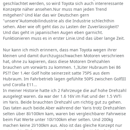
geschlachtet werden, so wird Toyota sich auch intereressante
Konzepte näher ansehen.Nur muss man jeden Trend
mitgehen? Und klar das wir Deutschen gern
"unsere"Automobilindustrie als die Industrie schlechthin
sehen. Aber wie oft geht das zu Lasten der Zuverlässigkeit?
Und das geht in japanischen Augen eben garnicht.
Funktionieren muss es in erster Linie.Und das über lange Zeit.
Nur kann ich mich erinnern, dass man Toyota wegen ihrer
kleinen und damit durchzugsschwachen Motoren verschrieen
hat, ohne zu kapieren, dass diese Motoren Drehzahlen
brauchen um vorwärts zu kommen. 1,3Liter Hubraum bei 86
PS?? Der 1.4er Golf holte seinerzeit satte 75PS aus dem
Hubraum. Im Fahrbetrieb lagen gefühlte 50PS zwischen GolfIII
und Corolla E11...
In meiner Historie hatte ich 2 Fahrzeuge die auf hohe Drehzahl
ausgelegt waren. da war der 1.6 16V im Fiat und der 1.5 VVTi
im Yaris. Beide brauchten Drehzahl um richtig gut zu gehen.
Das taten auch beide.Aber während der Yaris trotz Drehzahlen
selten über 8l/100km kam, waren bei vergleichbarer Fahrweise
beim Fiat Werte unter 10l/100km eher selten. Und 200kg
machen keine 2l/100km aus. Also ist das gleiche Konzept nur