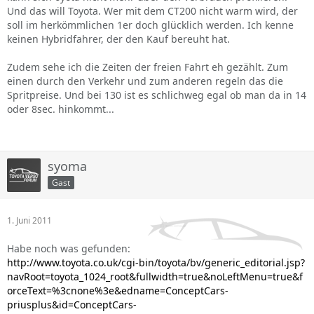
Und das will Toyota. Wer mit dem CT200 nicht warm wird, der
soll im herkömmlichen 1er doch glücklich werden. Ich kenne
keinen Hybridfahrer, der den Kauf bereuht hat.
Zudem sehe ich die Zeiten der freien Fahrt eh gezählt. Zum
einen durch den Verkehr und zum anderen regeln das die
Spritpreise. Und bei 130 ist es schlichweg egal ob man da in 14
oder 8sec. hinkommt...
syoma
Gast
1. Juni 2011
Habe noch was gefunden:
http://www.toyota.co.uk/cgi-bin/toyota/bv/generic_editorial.jsp?
navRoot=toyota_1024_root&fullwidth=true&noLeftMenu=true&f
orceText=%3cnone%3e&edname=ConceptCars-
priusplus&id=ConceptCars-