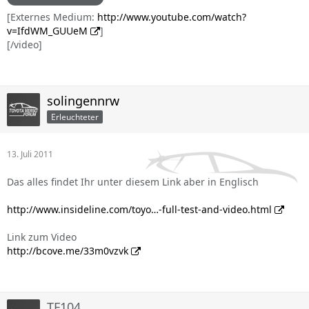
[Externes Medium:
http://www.youtube.com/watch?
v=IfdWM_GUUeM
]
[/video]
solingennrw
Erleuchteter
13. Juli 2011
Das alles findet Ihr unter diesem Link aber in Englisch
http://www.insideline.com/toyo…-full-test-and-video.html
Link zum Video
http://bcove.me/33m0vzvk
TF104