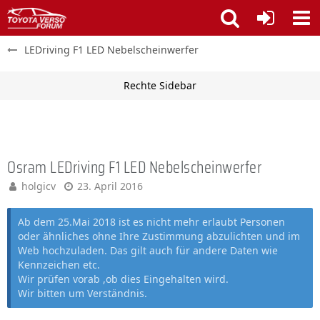
LEDriving F1 LED Nebelscheinwerfer
Osram LEDriving F1 LED Nebelscheinwerfer
holgicv
23. April 2016
Ab dem 25.Mai 2018 ist es nicht mehr erlaubt Personen
oder ähnliches ohne Ihre Zustimmung abzulichten und im
Web hochzuladen. Das gilt auch für andere Daten wie
Kennzeichen etc.
Wir prüfen vorab ,ob dies Eingehalten wird.
Wir bitten um Verständnis.