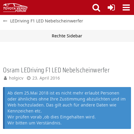
LEDriving F1 LED Nebelscheinwerfer
Osram LEDriving F1 LED Nebelscheinwerfer
holgicv
23. April 2016
Ab dem 25.Mai 2018 ist es nicht mehr erlaubt Personen
oder ähnliches ohne Ihre Zustimmung abzulichten und im
Web hochzuladen. Das gilt auch für andere Daten wie
Kennzeichen etc.
Wir prüfen vorab ,ob dies Eingehalten wird.
Wir bitten um Verständnis.