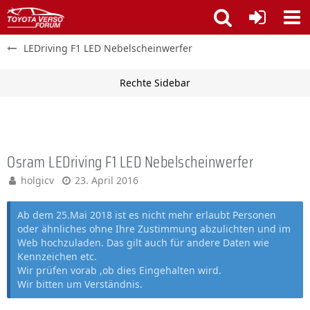
LEDriving F1 LED Nebelscheinwerfer
Osram LEDriving F1 LED Nebelscheinwerfer
holgicv
23. April 2016
Ab dem 25.Mai 2018 ist es nicht mehr erlaubt Personen
oder ähnliches ohne Ihre Zustimmung abzulichten und im
Web hochzuladen. Das gilt auch für andere Daten wie
Kennzeichen etc.
Wir prüfen vorab ,ob dies Eingehalten wird.
Wir bitten um Verständnis.